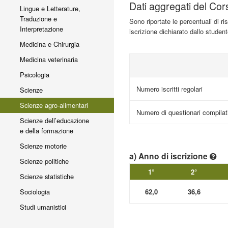
Dati aggregati del Cor
Lingue e Letterature,
Traduzione e
Sono riportate le percentuali di r
Interpretazione
iscrizione dichiarato dallo studen
Medicina e Chirurgia
Medicina veterinaria
Psicologia
Numero iscritti regolari
Scienze
Scienze agro-alimentari
Numero di questionari compilat
Scienze dell’educazione
e della formazione
Scienze motorie
a) Anno di iscrizione
Scienze politiche
1°
2°
Scienze statistiche
62,0
36,6
Sociologia
Studi umanistici