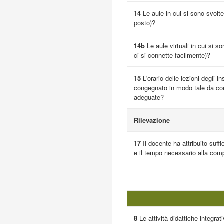
14
Le aule in cui si sono svolte
posto)?
14b
Le aule virtuali in cui si s
ci si connette facilmente)?
15
L'orario delle lezioni degli i
congegnato in modo tale da cons
adeguate?
Rilevazione
17
Il docente ha attribuito suffi
e il tempo necessario alla comp
8
Le attività didattiche integrativ