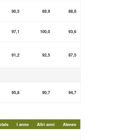
90,5
89,9
88,8
97,1
100,0
93,6
91,2
92,5
87,5
95,8
90,7
94,7
otale
I anno
Altri anni
Ateneo