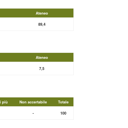
Ateneo
89,4
Ateneo
7,5
i più
Non accertabile
Totale
-
100