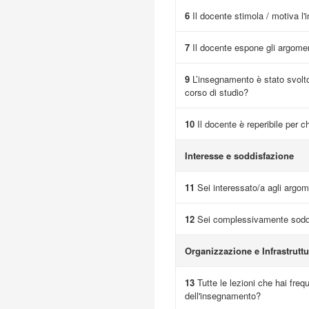
6
Il docente stimola / motiva l'
7
Il docente espone gli argome
9
L’insegnamento è stato svolto
corso di studio?
10
Il docente è reperibile per c
Interesse e soddisfazione
11
Sei interessato/a agli argome
12
Sei complessivamente soddi
Organizzazione e Infrastruttu
13
Tutte le lezioni che hai fre
dell'insegnamento?