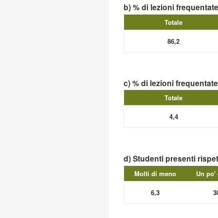
b) % di lezioni frequentat
Totale
86,2
c) % di lezioni frequentat
Totale
4,4
d) Studenti presenti rispe
Molti di meno
Un po'
6,3
3