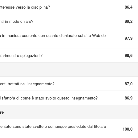
interesse verso la disciplina?
86,4
nti in modo chiaro?
89,2
 in maniera coerente con quanto dichiarato sul sito Web del
97,9
hiarimenti e spiegazioni?
98,6
nti trattati nell’insegnamento?
87,0
sfatto/a di come è stato svolto questo insegnamento?
86,9
re
quentato sono state svolte o comunque presiedute dal titolare
100,0