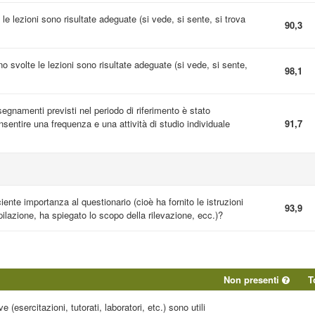
 le lezioni sono risultate adeguate (si vede, si sente, si trova
90,3
ono svolte le lezioni sono risultate adeguate (si vede, si sente,
98,1
nsegnamenti previsti nel periodo di riferimento è stato
entire una frequenza e una attività di studio individuale
91,7
ciente importanza al questionario (cioè ha fornito le istruzioni
93,9
ilazione, ha spiegato lo scopo della rilevazione, ecc.)?
Non presenti
T
e (esercitazioni, tutorati, laboratori, etc.) sono utili