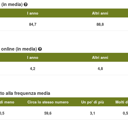
e (in media)
I anno
Altri anni
84,7
88,8
e online (in media)
I anno
Altri anni
4,2
4,8
tto alla frequenza media
 di meno
Circa lo stesso numero
Un po' di più
Molti d
0,5
59,6
3,1
0,5