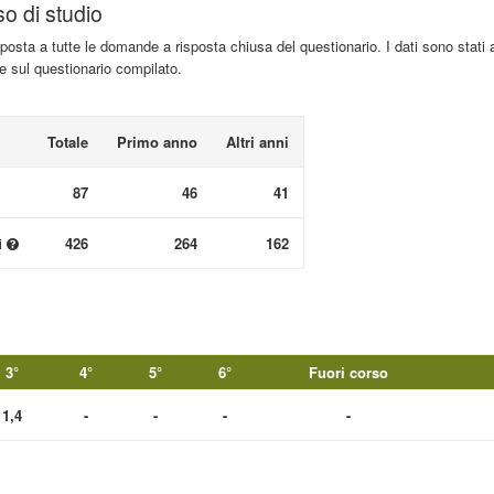
so di studio
isposta a tutte le domande a risposta chiusa del questionario. I dati sono stati 
te sul questionario compilato.
Totale
Primo anno
Altri anni
87
46
41
i
426
264
162
3°
4°
5°
6°
Fuori corso
1,4
-
-
-
-