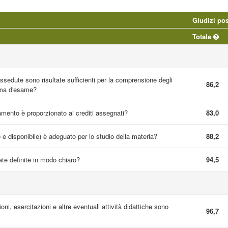
Giudizi pos
Totale
sedute sono risultate sufficienti per la comprensione degli
86,2
mma d'esame?
namento è proporzionato ai crediti assegnati?
83,0
o e disponibile) è adeguato per lo studio della materia?
88,2
te definite in modo chiaro?
94,5
ioni, esercitazioni e altre eventuali attività didattiche sono
96,7