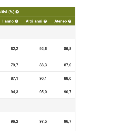
itivi (%)
I anno
Altri anni
Ateneo
82,2
92,6
86,8
79,7
88,3
87,0
87,1
90,1
88,0
94,3
95,0
90,7
96,2
97,5
96,7