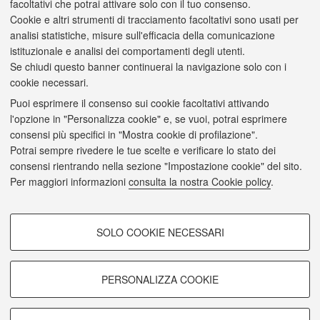
Sede didattica:
Ravenna
facoltativi che potrai attivare solo con il tuo consenso.
Cookie e altri strumenti di tracciamento facoltativi sono usati per
analisi statistiche, misure sull'efficacia della comunicazione
istituzionale e analisi dei comportamenti degli utenti.
Laurea Magistrale
Se chiudi questo banner continuerai la navigazione solo con i
cookie necessari.
LEGAL STUDIES
Sede didattica:
Bologna
Puoi esprimere il consenso sui cookie facoltativi attivando
l'opzione in "Personalizza cookie" e, se vuoi, potrai esprimere
consensi più specifici in "Mostra cookie di profilazione".
Laurea Magistrale a Ciclo Unico
Potrai sempre rivedere le tue scelte e verificare lo stato dei
consensi rientrando nella sezione "Impostazione cookie" del sito.
GIURISPRUDENZA
Per maggiori informazioni
consulta la nostra Cookie policy
.
Sede didattica:
Bologna
GIURISPRUDENZA
COOKIE DI PROFILAZIONE -
Sede didattica:
Ravenna
SOLO COOKIE NECESSARI
FACOLTATIVI
Si tratta di cookie utilizzati per analizzare le caratteristiche della
navigazione degli utenti, creare profili in base al loro comportamento sul
PERSONALIZZA COOKIE
sito, per analisi di marketing.
© 2026 - ALMA MATER STUDIORUM - Università di Bologna - Via
Zamboni, 33 - 40126 Bologna - Partita IVA: 01131710376
Mostra cookie di profilazione