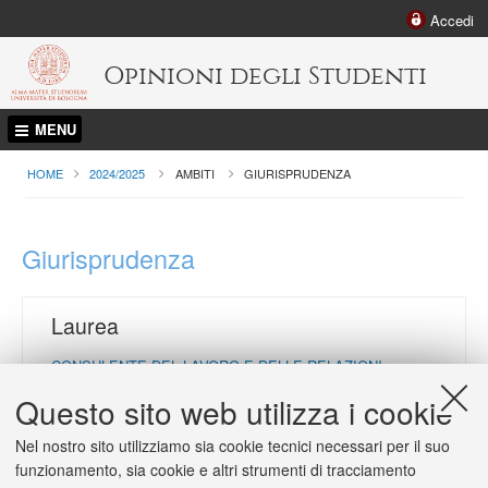
Accedi
Opinioni degli Studenti
MENU
HOME
2024/2025
AMBITI
CURRENT:
GIURISPRUDENZA
Giurisprudenza
Laurea
CONSULENTE DEL LAVORO E DELLE RELAZIONI
AZIENDALI
Questo sito web utilizza i cookie
Sede didattica:
Bologna
Nel nostro sito utilizziamo sia cookie tecnici necessari per il suo
GIURISTA PER LE IMPRESE E PER LA PUBBLICA
AMMINISTRAZIONE
funzionamento, sia cookie e altri strumenti di tracciamento