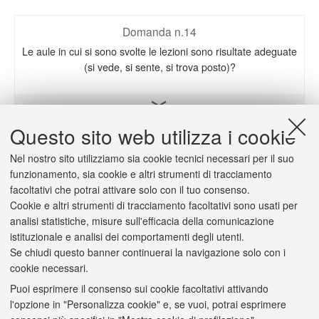
Domanda n.14
Le aule in cui si sono svolte le lezioni sono risultate adeguate
(si vede, si sente, si trova posto)?
Apri il grafico
Questo sito web utilizza i cookie
Nel nostro sito utilizziamo sia cookie tecnici necessari per il suo
Domanda n.15
funzionamento, sia cookie e altri strumenti di tracciamento
L'orario delle lezioni degli insegnamenti previsti nel periodo
facoltativi che potrai attivare solo con il tuo consenso.
di riferimento è stato congegnato in modo tale da consentire
Cookie e altri strumenti di tracciamento facoltativi sono usati per
una frequenza e una attività di studio individuale adeguate?
analisi statistiche, misure sull'efficacia della comunicazione
istituzionale e analisi dei comportamenti degli utenti.
Se chiudi questo banner continuerai la navigazione solo con i
Apri il grafico
cookie necessari.
Puoi esprimere il consenso sui cookie facoltativi attivando
l'opzione in "Personalizza cookie" e, se vuoi, potrai esprimere
Domanda n.17