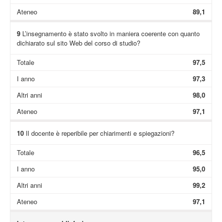
Ateneo
89,1
9
L’insegnamento è stato svolto in maniera coerente con quanto
dichiarato sul sito Web del corso di studio?
Totale
97,5
I anno
97,3
Altri anni
98,0
Ateneo
97,1
10
Il docente è reperibile per chiarimenti e spiegazioni?
Totale
96,5
I anno
95,0
Altri anni
99,2
Ateneo
97,1