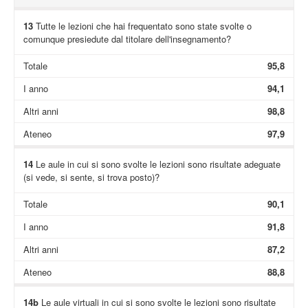
13
Tutte le lezioni che hai frequentato sono state svolte o
comunque presiedute dal titolare dell'insegnamento?
Totale
95,8
I anno
94,1
Altri anni
98,8
Ateneo
97,9
14
Le aule in cui si sono svolte le lezioni sono risultate adeguate
(si vede, si sente, si trova posto)?
Totale
90,1
I anno
91,8
Altri anni
87,2
Ateneo
88,8
14b
Le aule virtuali in cui si sono svolte le lezioni sono risultate