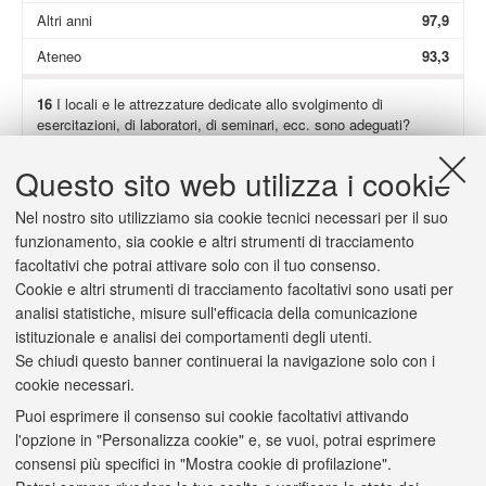
Altri anni
97,9
Ateneo
93,3
16
I locali e le attrezzature dedicate allo svolgimento di
esercitazioni, di laboratori, di seminari, ecc. sono adeguati?
Non presenti
53,9
Questo sito web utilizza i cookie
Totale
98,7
Nel nostro sito utilizziamo sia cookie tecnici necessari per il suo
I anno
98,3
funzionamento, sia cookie e altri strumenti di tracciamento
facoltativi che potrai attivare solo con il tuo consenso.
Altri anni
99,3
Cookie e altri strumenti di tracciamento facoltativi sono usati per
Ateneo
93,4
analisi statistiche, misure sull'efficacia della comunicazione
istituzionale e analisi dei comportamenti degli utenti.
Se chiudi questo banner continuerai la navigazione solo con i
cookie necessari.
Puoi esprimere il consenso sui cookie facoltativi attivando
2/a
(Solo se hai risposto "
decisamente no
" o "
più no che sì
") Il
l'opzione in "Personalizza cookie" e, se vuoi, potrai esprimere
carico di studio è scarso o eccessivo?
consensi più specifici in "Mostra cookie di profilazione".
Scarso (%)
0,8