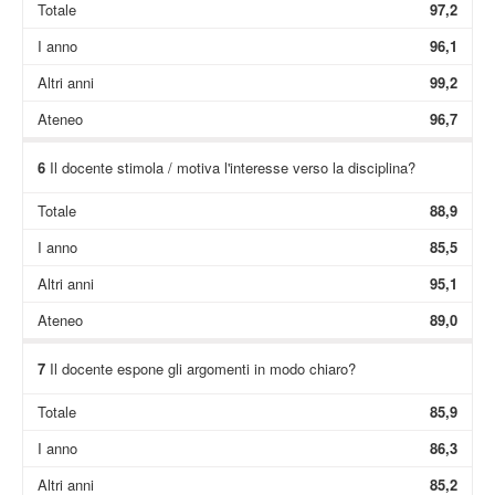
Totale
97,2
I anno
96,1
Altri anni
99,2
Ateneo
96,7
6
Il docente stimola / motiva l'interesse verso la disciplina?
Totale
88,9
I anno
85,5
Altri anni
95,1
Ateneo
89,0
7
Il docente espone gli argomenti in modo chiaro?
Totale
85,9
I anno
86,3
Altri anni
85,2