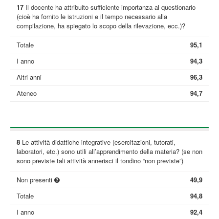
17
Il docente ha attribuito sufficiente importanza al questionario
(cioè ha fornito le istruzioni e il tempo necessario alla
compilazione, ha spiegato lo scopo della rilevazione, ecc.)?
Totale
95,1
I anno
94,3
Altri anni
96,3
Ateneo
94,7
8
Le attività didattiche integrative (esercitazioni, tutorati,
laboratori, etc.) sono utili all’apprendimento della materia? (se non
sono previste tali attività annerisci il tondino “non previste”)
Non presenti
49,9
Totale
94,8
I anno
92,4