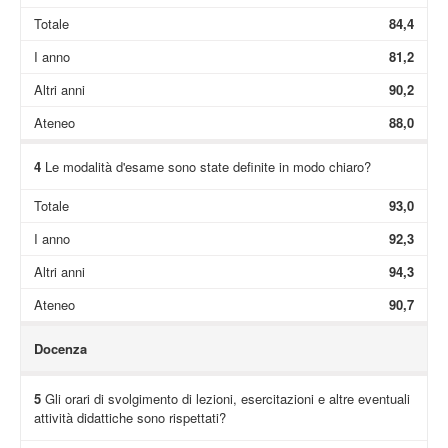
Totale
84,4
I anno
81,2
Altri anni
90,2
Ateneo
88,0
4
Le modalità d'esame sono state definite in modo chiaro?
Totale
93,0
I anno
92,3
Altri anni
94,3
Ateneo
90,7
Docenza
5
Gli orari di svolgimento di lezioni, esercitazioni e altre eventuali
attività didattiche sono rispettati?