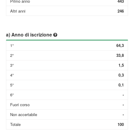
Primo anno
443
Altri anni
246
a) Anno di iscrizione
1°
64,3
2°
33,8
3°
1,5
4°
0,3
5°
0,1
6°
-
Fuori corso
-
Non accertabile
-
Totale
100