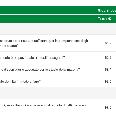
Giudizi pos
Totale
sedute sono risultate sufficienti per la comprensione degli
86,9
mma d'esame?
namento è proporzionato ai crediti assegnati?
85,8
o e disponibile) è adeguato per lo studio della materia?
89,4
te definite in modo chiaro?
92,5
ioni, esercitazioni e altre eventuali attività didattiche sono
97,5