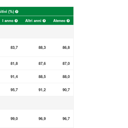
itivi (%)
I anno
Altri anni
Ateneo
83,7
88,3
86,8
81,8
87,6
87,0
91,4
88,5
88,0
95,7
91,2
90,7
99,0
96,9
96,7