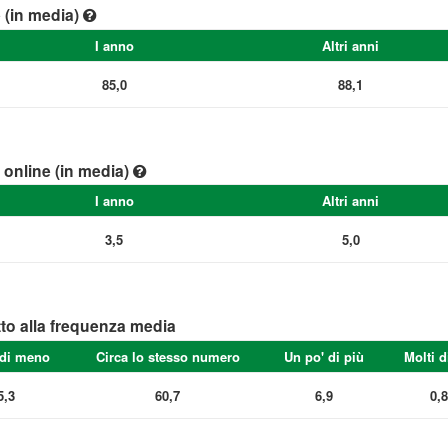
e (in media)
I anno
Altri anni
85,0
88,1
e online (in media)
I anno
Altri anni
3,5
5,0
tto alla frequenza media
 di meno
Circa lo stesso numero
Un po' di più
Molti d
5,3
60,7
6,9
0,8