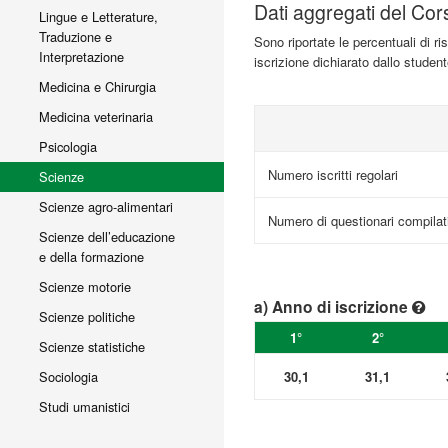
Dati aggregati del Cor
Lingue e Letterature,
Traduzione e
Sono riportate le percentuali di r
Interpretazione
iscrizione dichiarato dallo studen
Medicina e Chirurgia
Medicina veterinaria
Psicologia
Numero iscritti regolari
Scienze
Scienze agro-alimentari
Numero di questionari compilat
Scienze dell’educazione
e della formazione
Scienze motorie
a) Anno di iscrizione
Scienze politiche
1°
2°
Scienze statistiche
30,1
31,1
Sociologia
Studi umanistici