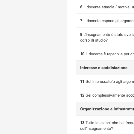
6
Il docente stimola / motiva l'
7
Il docente espone gli argome
9
L’insegnamento è stato svolto
corso di studio?
10
Il docente è reperibile per c
Interesse e soddisfazione
11
Sei interessato/a agli argome
12
Sei complessivamente soddi
Organizzazione e Infrastruttu
13
Tutte le lezioni che hai fre
dell'insegnamento?