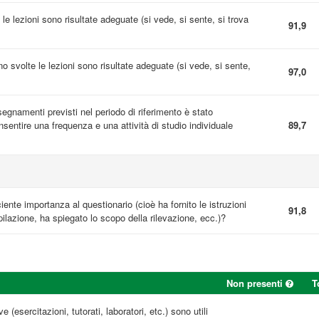
 le lezioni sono risultate adeguate (si vede, si sente, si trova
91,9
ono svolte le lezioni sono risultate adeguate (si vede, si sente,
97,0
nsegnamenti previsti nel periodo di riferimento è stato
entire una frequenza e una attività di studio individuale
89,7
ciente importanza al questionario (cioè ha fornito le istruzioni
91,8
ilazione, ha spiegato lo scopo della rilevazione, ecc.)?
Non presenti
T
e (esercitazioni, tutorati, laboratori, etc.) sono utili