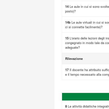
14
Le aule in cui si sono svolte
posto)?
14b
Le aule virtuali in cui si s
ci si connette facilmente)?
15
L'orario delle lezioni degli i
congegnato in modo tale da cons
adeguate?
Rilevazione
17
Il docente ha attribuito suffi
e il tempo necessario alla comp
8
Le attività didattiche integrativ