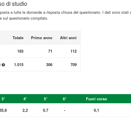
so di studio
isposta a tutte le domande a risposta chiusa del questionario. I dati sono stati 
te sul questionario compilato.
Totale
Primo anno
Altri anni
183
71
112
i
1.015
306
709
3°
4°
5°
6°
Fuori corso
35,8
2,2
0,7
-
0,1