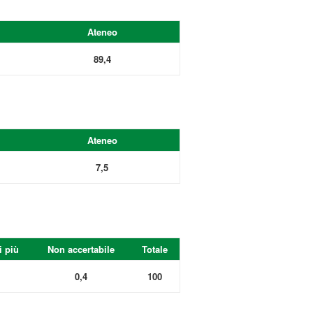
Ateneo
89,4
Ateneo
7,5
i più
Non accertabile
Totale
0,4
100