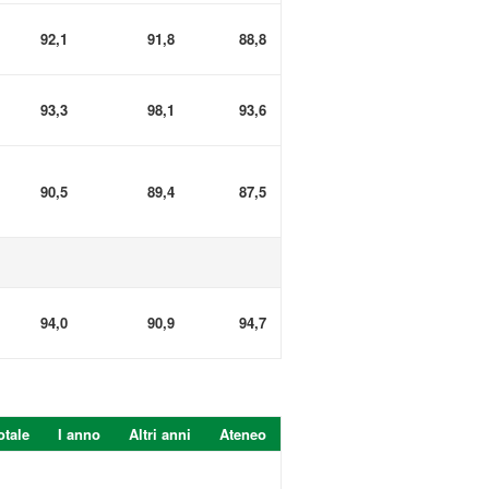
92,1
91,8
88,8
93,3
98,1
93,6
90,5
89,4
87,5
94,0
90,9
94,7
otale
I anno
Altri anni
Ateneo