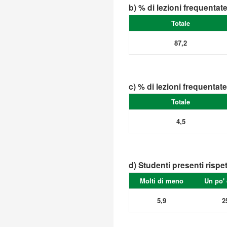
b) % di lezioni frequentat
Totale
87,2
c) % di lezioni frequentat
Totale
4,5
d) Studenti presenti rispe
Molti di meno
Un po'
5,9
2