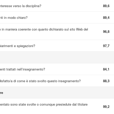
interesse verso la disciplina?
89,6
nti in modo chiaro?
89,4
 in maniera coerente con quanto dichiarato sul sito Web del
96,8
hiarimenti e spiegazioni?
97,7
nti trattati nell’insegnamento?
84,1
sfatto/a di come è stato svolto questo insegnamento?
88,3
re
quentato sono state svolte o comunque presiedute dal titolare
99,2