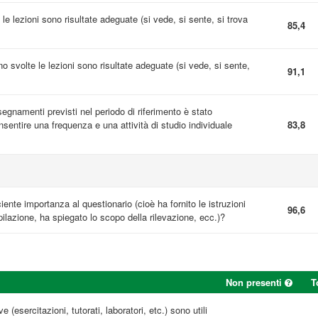
 le lezioni sono risultate adeguate (si vede, si sente, si trova
85,4
ono svolte le lezioni sono risultate adeguate (si vede, si sente,
91,1
nsegnamenti previsti nel periodo di riferimento è stato
entire una frequenza e una attività di studio individuale
83,8
ciente importanza al questionario (cioè ha fornito le istruzioni
96,6
ilazione, ha spiegato lo scopo della rilevazione, ecc.)?
Non presenti
T
e (esercitazioni, tutorati, laboratori, etc.) sono utili