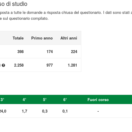
so di studio
isposta a tutte le domande a risposta chiusa del questionario. I dati sono stati 
te sul questionario compilato.
Totale
Primo anno
Altri anni
398
174
224
i
2.258
977
1.281
3°
4°
5°
6°
Fuori corso
24,0
1,7
0,3
0,1
-