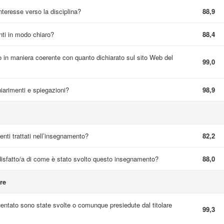
interesse verso la disciplina?
88,9
nti in modo chiaro?
88,4
 in maniera coerente con quanto dichiarato sul sito Web del
99,0
hiarimenti e spiegazioni?
98,9
nti trattati nell’insegnamento?
82,2
sfatto/a di come è stato svolto questo insegnamento?
88,0
re
quentato sono state svolte o comunque presiedute dal titolare
99,3