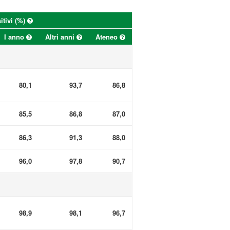
itivi (%)
I anno
Altri anni
Ateneo
80,1
93,7
86,8
85,5
86,8
87,0
86,3
91,3
88,0
96,0
97,8
90,7
98,9
98,1
96,7