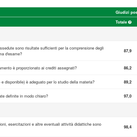
Giudizi pos
Totale
sedute sono risultate sufficienti per la comprensione degli
87,9
mma d'esame?
namento è proporzionato ai crediti assegnati?
86,2
o e disponibile) è adeguato per lo studio della materia?
89,2
te definite in modo chiaro?
97,0
ioni, esercitazioni e altre eventuali attività didattiche sono
98,4