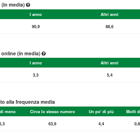
e (in media)
I anno
Altri anni
90,9
88,6
e online (in media)
I anno
Altri anni
3,3
5,4
tto alla frequenza media
 di meno
Circa lo stesso numero
Un po' di più
Molti d
5,3
63,9
4,4
0,8