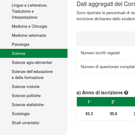
Dati aggregati del Cor
Lingue e Letterature,
Traduzione e
Sono riportate le percentuali di r
Interpretazione
iscrizione dichiarato dallo studen
Medicina e Chirurgia
Medicina veterinaria
Psicologia
Numero iscritti regolari
Scienze
Scienze agro-alimentari
Numero di questionari compilat
Scienze dell’educazione
e della formazione
Scienze motorie
a) Anno di iscrizione
Scienze politiche
1°
2°
Scienze statistiche
43,3
30,6
Sociologia
Studi umanistici