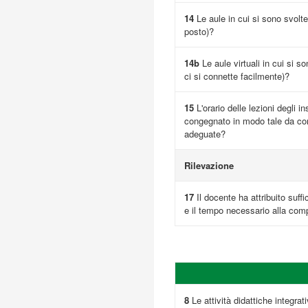
14
Le aule in cui si sono svolte
posto)?
14b
Le aule virtuali in cui si s
ci si connette facilmente)?
15
L'orario delle lezioni degli i
congegnato in modo tale da cons
adeguate?
Rilevazione
17
Il docente ha attribuito suffi
e il tempo necessario alla comp
8
Le attività didattiche integrativ