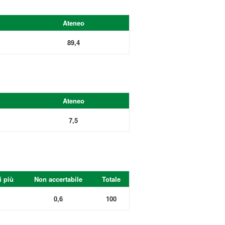
Ateneo
89,4
Ateneo
7,5
i più
Non accertabile
Totale
0,6
100