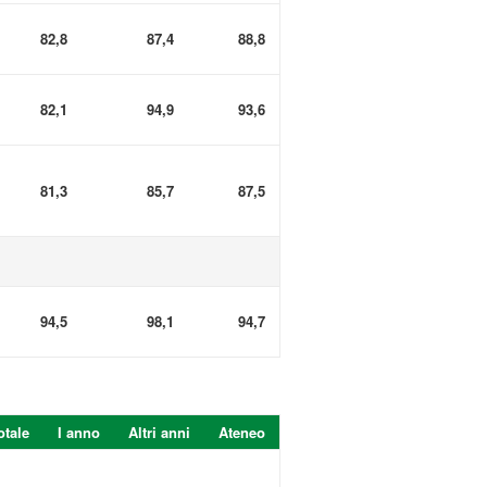
82,8
87,4
88,8
82,1
94,9
93,6
81,3
85,7
87,5
94,5
98,1
94,7
otale
I anno
Altri anni
Ateneo