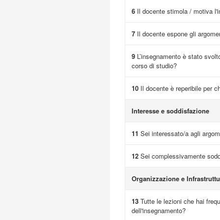
6
Il docente stimola / motiva l'
7
Il docente espone gli argome
9
L’insegnamento è stato svolto
corso di studio?
10
Il docente è reperibile per c
Interesse e soddisfazione
11
Sei interessato/a agli argome
12
Sei complessivamente soddi
Organizzazione e Infrastruttu
13
Tutte le lezioni che hai fre
dell'insegnamento?