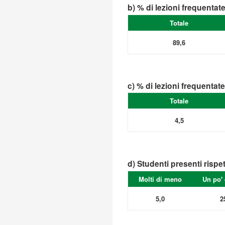
b) % di lezioni frequentat
Totale
89,6
c) % di lezioni frequentat
Totale
4,5
d) Studenti presenti rispe
Molti di meno
Un po'
5,0
2