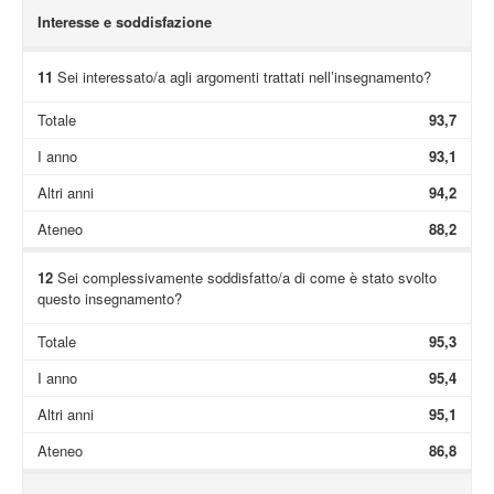
Interesse e soddisfazione
11
Sei interessato/a agli argomenti trattati nell’insegnamento?
Totale
93,7
I anno
93,1
Altri anni
94,2
Ateneo
88,2
12
Sei complessivamente soddisfatto/a di come è stato svolto
questo insegnamento?
Totale
95,3
I anno
95,4
Altri anni
95,1
Ateneo
86,8