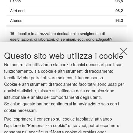
I anno
98,5
Altri anni
96,2
Ateneo
93,3
16
I locali e le attrezzature dedicate allo svolgimento di
esercitazioni, di laboratori, di seminari, ecc. sono adeguati?
Non presenti
36,0
Questo sito web utilizza i cookie
Totale
99,2
Nel nostro sito utilizziamo sia cookie tecnici necessari per il suo
I anno
98,0
funzionamento, sia cookie e altri strumenti di tracciamento
facoltativi che potrai attivare solo con il tuo consenso.
Altri anni
100,0
Cookie e altri strumenti di tracciamento facoltativi sono usati per
Ateneo
93,4
analisi statistiche, misure sull'efficacia della comunicazione
istituzionale e analisi dei comportamenti degli utenti.
Se chiudi questo banner continuerai la navigazione solo con i
cookie necessari.
Puoi esprimere il consenso sui cookie facoltativi attivando
2/a
(Solo se hai risposto "
decisamente no
" o "
più no che sì
") Il
l'opzione in "Personalizza cookie" e, se vuoi, potrai esprimere
carico di studio è scarso o eccessivo?
consensi più specifici in "Mostra cookie di profilazione".