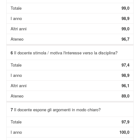
Totale
99,0
I anno
98,9
Altri anni
99,0
Ateneo
96,7
6
Il docente stimola / motiva l'interesse verso la disciplina?
Totale
97,4
I anno
98,9
Altri anni
96,1
Ateneo
89,0
7
Il docente espone gli argomenti in modo chiaro?
Totale
97,9
I anno
100,0