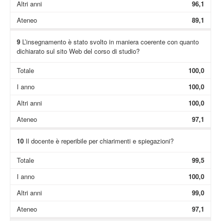
Altri anni
96,1
Ateneo
89,1
9
L’insegnamento è stato svolto in maniera coerente con quanto
dichiarato sul sito Web del corso di studio?
Totale
100,0
I anno
100,0
Altri anni
100,0
Ateneo
97,1
10
Il docente è reperibile per chiarimenti e spiegazioni?
Totale
99,5
I anno
100,0
Altri anni
99,0
Ateneo
97,1