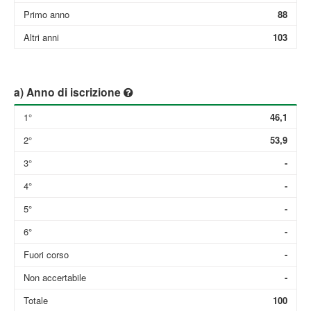
Primo anno
88
Altri anni
103
a) Anno di iscrizione
1°
46,1
2°
53,9
3°
-
4°
-
5°
-
6°
-
Fuori corso
-
Non accertabile
-
Totale
100