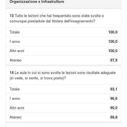
Organizzazione e Infrastrutture
13
Tutte le lezioni che hai frequentato sono state svolte o
comunque presiedute dal titolare dell'insegnamento?
Totale
100,0
I anno
100,0
Altri anni
100,0
Ateneo
97,9
14
Le aule in cui si sono svolte le lezioni sono risultate adeguate
(si vede, si sente, si trova posto)?
Totale
93,1
I anno
96,6
Altri anni
90,0
Ateneo
88,8