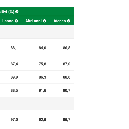
itivi (%)
I anno
Altri anni
Ateneo
88,1
84,0
86,8
87,4
75,8
87,0
89,9
86,3
88,0
88,5
91,6
90,7
97,0
92,6
96,7