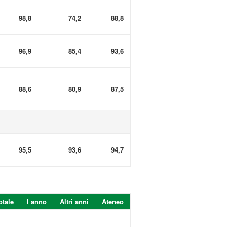
98,8
74,2
88,8
96,9
85,4
93,6
88,6
80,9
87,5
95,5
93,6
94,7
otale
I anno
Altri anni
Ateneo