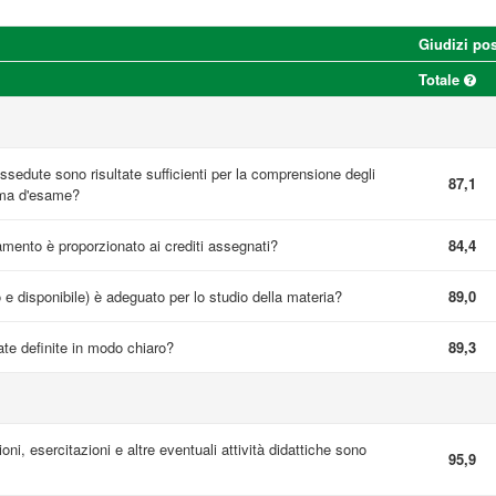
Giudizi pos
Totale
sedute sono risultate sufficienti per la comprensione degli
87,1
mma d'esame?
namento è proporzionato ai crediti assegnati?
84,4
o e disponibile) è adeguato per lo studio della materia?
89,0
te definite in modo chiaro?
89,3
ioni, esercitazioni e altre eventuali attività didattiche sono
95,9