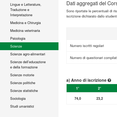
Dati aggregati del Cor
Lingue e Letterature,
Traduzione e
Sono riportate le percentuali di r
Interpretazione
iscrizione dichiarato dallo studen
Medicina e Chirurgia
Medicina veterinaria
Psicologia
Numero iscritti regolari
Scienze
Scienze agro-alimentari
Numero di questionari compilat
Scienze dell’educazione
e della formazione
Scienze motorie
a) Anno di iscrizione
Scienze politiche
1°
2°
Scienze statistiche
74,0
23,2
Sociologia
Studi umanistici