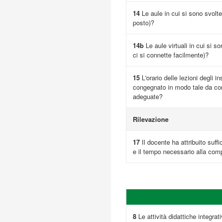
14
Le aule in cui si sono svolte
posto)?
14b
Le aule virtuali in cui si s
ci si connette facilmente)?
15
L'orario delle lezioni degli i
congegnato in modo tale da cons
adeguate?
Rilevazione
17
Il docente ha attribuito suffi
e il tempo necessario alla comp
8
Le attività didattiche integrativ