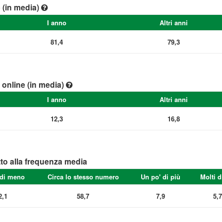
e (in media)
I anno
Altri anni
81,4
79,3
e online (in media)
I anno
Altri anni
12,3
16,8
tto alla frequenza media
 di meno
Circa lo stesso numero
Un po' di più
Molti d
2,1
58,7
7,9
5,7