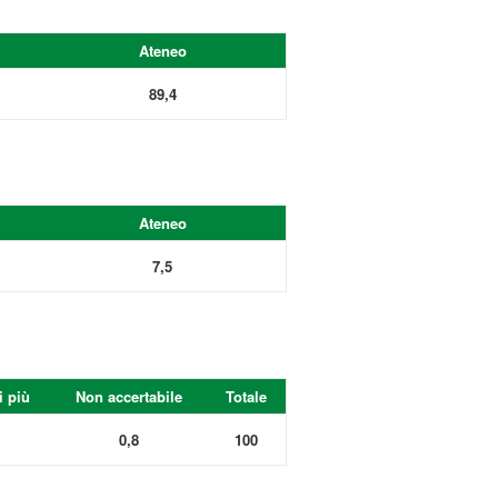
Ateneo
89,4
Ateneo
7,5
i più
Non accertabile
Totale
0,8
100