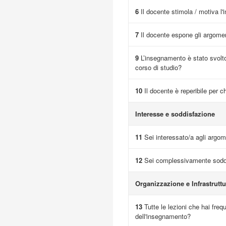
6
Il docente stimola / motiva l'
7
Il docente espone gli argome
9
L’insegnamento è stato svolto
corso di studio?
10
Il docente è reperibile per c
Interesse e soddisfazione
11
Sei interessato/a agli argome
12
Sei complessivamente soddi
Organizzazione e Infrastruttu
13
Tutte le lezioni che hai fre
dell'insegnamento?