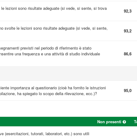
 le lezioni sono risultate adeguate (si vede, si sente, si trova
92,3
ono svolte le lezioni sono risultate adeguate (si vede, si sente,
93,2
nsegnamenti previsti nel periodo di riferimento è stato
entire una frequenza e una attività di studio individuale
86,6
ciente importanza al questionario (cioè ha fornito le istruzioni
95,0
ilazione, ha spiegato lo scopo della rilevazione, ecc.)?
Non presenti
T
e (esercitazioni, tutorati, laboratori, etc.) sono utili