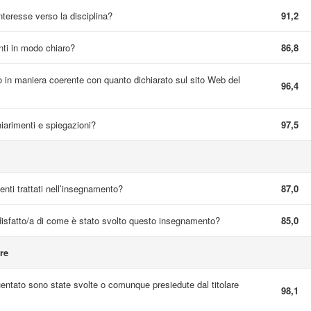
interesse verso la disciplina?
91,2
nti in modo chiaro?
86,8
 in maniera coerente con quanto dichiarato sul sito Web del
96,4
hiarimenti e spiegazioni?
97,5
nti trattati nell’insegnamento?
87,0
sfatto/a di come è stato svolto questo insegnamento?
85,0
re
quentato sono state svolte o comunque presiedute dal titolare
98,1