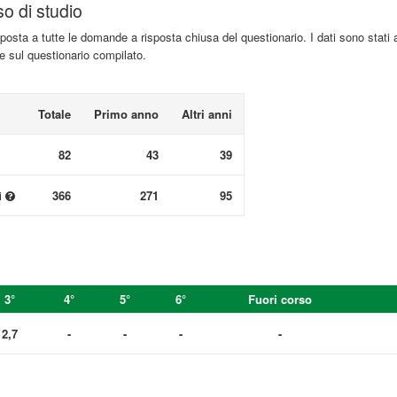
so di studio
isposta a tutte le domande a risposta chiusa del questionario. I dati sono stati 
te sul questionario compilato.
Totale
Primo anno
Altri anni
82
43
39
i
366
271
95
3°
4°
5°
6°
Fuori corso
2,7
-
-
-
-