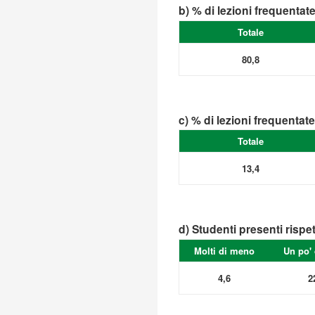
b) % di lezioni frequentat
Totale
80,8
c) % di lezioni frequentat
Totale
13,4
d) Studenti presenti rispe
Molti di meno
Un po'
4,6
2