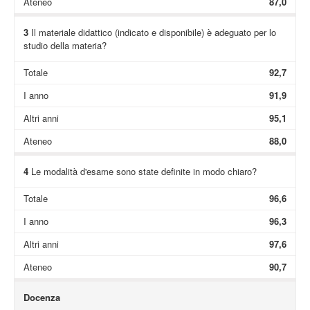
Ateneo
87,0
3
Il materiale didattico (indicato e disponibile) è adeguato per lo
studio della materia?
Totale
92,7
I anno
91,9
Altri anni
95,1
Ateneo
88,0
4
Le modalità d'esame sono state definite in modo chiaro?
Totale
96,6
I anno
96,3
Altri anni
97,6
Ateneo
90,7
Docenza