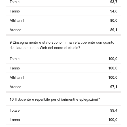
Totale
93,7
I anno
94,8
Altri anni
90,0
Ateneo
89,1
9
L’insegnamento è stato svolto in maniera coerente con quanto
dichiarato sul sito Web del corso di studio?
Totale
100,0
I anno
100,0
Altri anni
100,0
Ateneo
97,1
10
Il docente è reperibile per chiarimenti e spiegazioni?
Totale
99,4
I anno
100,0