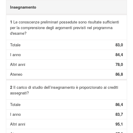
Insegnamento
1
Le conoscenze preliminari possedute sono risultate sufficienti
per la comprensione degli argomenti previsti nel programma
d'esame?
Totale
83,0
I anno
84,4
Altri anni
78,0
Ateneo
86,8
2
Il carico di studio dell’insegnamento è proporzionato ai crediti
assegnati?
Totale
86,4
I anno
83,7
Altri anni
95,1