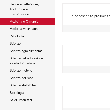
Lingue e Letterature,
Traduzione e
Interpretazione
Le conoscenze preliminari
Medicina e Chirurgia
Medicina veterinaria
Psicologia
Scienze
Scienze agro-alimentari
Scienze dell’educazione
e della formazione
Scienze motorie
Scienze politiche
Scienze statistiche
Sociologia
I
Studi umanistici