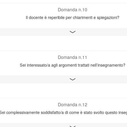
Domanda n.10
Il docente è reperibile per chiarimenti e spiegazioni?
Apri il grafico
Domanda n.11
Sei interessato/a agli argomenti trattati nell’insegnamento?
Apri il grafico
Domanda n.12
Sei complessivamente soddisfatto/a di come è stato svolto questo in
Apri il grafico