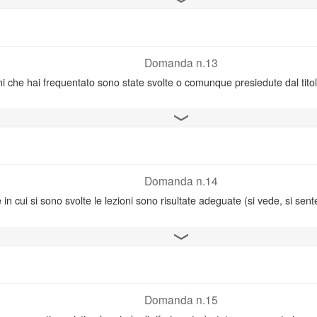
Domanda n.13
oni che hai frequentato sono state svolte o comunque presiedute dal tit
Apri il grafico
Domanda n.14
 in cui si sono svolte le lezioni sono risultate adeguate (si vede, si sent
Apri il grafico
Domanda n.15