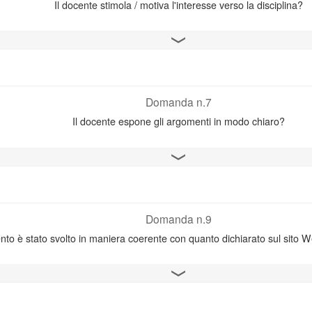
Il docente stimola / motiva l'interesse verso la disciplina?
Apri il grafico
Domanda n.7
Il docente espone gli argomenti in modo chiaro?
Apri il grafico
Domanda n.9
to è stato svolto in maniera coerente con quanto dichiarato sul sito W
Apri il grafico