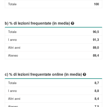
Totale
100
b) % di lezioni frequentate (in media)
Totale
90,5
I anno
91,3
Altri anni
89,0
Ateneo
89,4
c) % di lezioni frequentate online (in media)
Totale
8,7
I anno
8,8
Altri anni
8,4
Ateneo
7,5