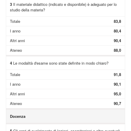
3
Il materiale didattico (indicato e disponibile) è adeguato per lo
studio della materia?
Totale
83,8
I anno
80,4
Altri anni
90,4
Ateneo
88,0
4
Le modalità d'esame sono state definite in modo chiaro?
Totale
91,8
I anno
90,1
Altri anni
95,0
Ateneo
90,7
Docenza
5
Gli orari di svolgimento di lezioni, esercitazioni e altre eventuali