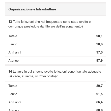
Organizzazione e Infrastrutture
13
Tutte le lezioni che hai frequentato sono state svolte o
comunque presiedute dal titolare dell'insegnamento?
Totale
98,1
I anno
98,6
Altri anni
97,0
Ateneo
97,9
14
Le aule in cui si sono svolte le lezioni sono risultate adeguate
(si vede, si sente, si trova posto)?
Totale
89,7
I anno
91,5
Altri anni
86,4
Ateneo
88,8