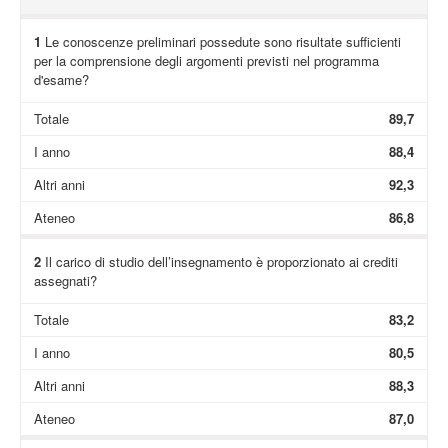
1
Le conoscenze preliminari possedute sono risultate sufficienti
per la comprensione degli argomenti previsti nel programma
d'esame?
Totale
89,7
I anno
88,4
Altri anni
92,3
Ateneo
86,8
2
Il carico di studio dell’insegnamento è proporzionato ai crediti
assegnati?
Totale
83,2
I anno
80,5
Altri anni
88,3
Ateneo
87,0