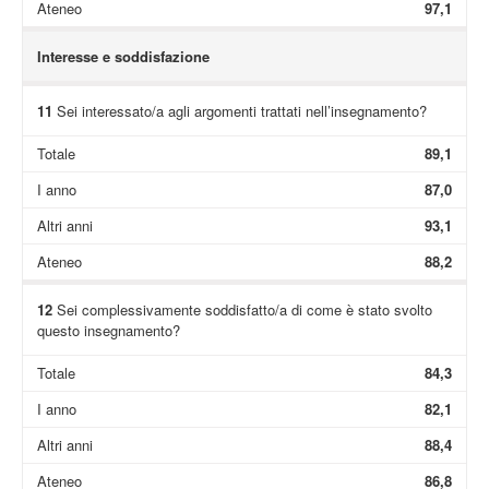
Ateneo
97,1
Interesse e soddisfazione
11
Sei interessato/a agli argomenti trattati nell’insegnamento?
Totale
89,1
I anno
87,0
Altri anni
93,1
Ateneo
88,2
12
Sei complessivamente soddisfatto/a di come è stato svolto
questo insegnamento?
Totale
84,3
I anno
82,1
Altri anni
88,4
Ateneo
86,8