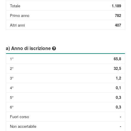
Totale
1.189
Primo anno
782
Altri anni
407
a) Anno di iscrizione
1°
65,8
2°
32,5
3°
1,2
4°
0,1
5°
0,3
6°
0,3
Fuori corso
-
Non accertabile
-