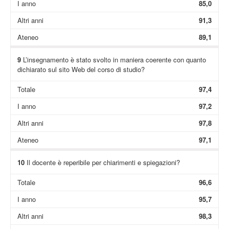
I anno
85,0
Altri anni
91,3
Ateneo
89,1
9
L’insegnamento è stato svolto in maniera coerente con quanto
dichiarato sul sito Web del corso di studio?
Totale
97,4
I anno
97,2
Altri anni
97,8
Ateneo
97,1
10
Il docente è reperibile per chiarimenti e spiegazioni?
Totale
96,6
I anno
95,7
Altri anni
98,3