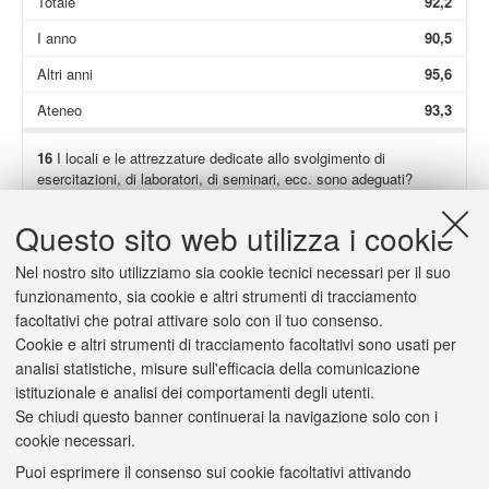
Totale
92,2
I anno
90,5
Altri anni
95,6
Ateneo
93,3
16
I locali e le attrezzature dedicate allo svolgimento di
esercitazioni, di laboratori, di seminari, ecc. sono adeguati?
Non presenti
65,8
Questo sito web utilizza i cookie
Totale
91,4
Nel nostro sito utilizziamo sia cookie tecnici necessari per il suo
I anno
92,0
funzionamento, sia cookie e altri strumenti di tracciamento
facoltativi che potrai attivare solo con il tuo consenso.
Altri anni
90,2
Cookie e altri strumenti di tracciamento facoltativi sono usati per
Ateneo
93,4
analisi statistiche, misure sull'efficacia della comunicazione
istituzionale e analisi dei comportamenti degli utenti.
Se chiudi questo banner continuerai la navigazione solo con i
cookie necessari.
Puoi esprimere il consenso sui cookie facoltativi attivando
2/a
(Solo se hai risposto "
decisamente no
" o "
più no che sì
") Il