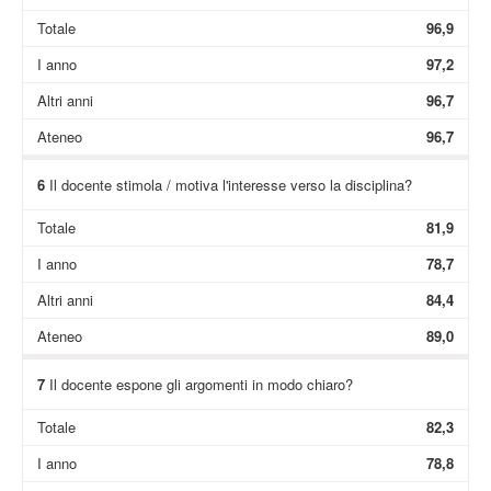
Totale
96,9
I anno
97,2
Altri anni
96,7
Ateneo
96,7
6
Il docente stimola / motiva l'interesse verso la disciplina?
Totale
81,9
I anno
78,7
Altri anni
84,4
Ateneo
89,0
7
Il docente espone gli argomenti in modo chiaro?
Totale
82,3
I anno
78,8