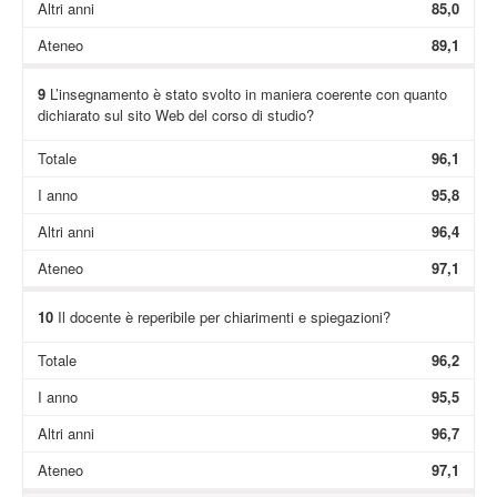
Altri anni
85,0
Ateneo
89,1
9
L’insegnamento è stato svolto in maniera coerente con quanto
dichiarato sul sito Web del corso di studio?
Totale
96,1
I anno
95,8
Altri anni
96,4
Ateneo
97,1
10
Il docente è reperibile per chiarimenti e spiegazioni?
Totale
96,2
I anno
95,5
Altri anni
96,7
Ateneo
97,1