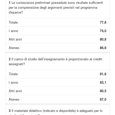
1
Le conoscenze preliminari possedute sono risultate sufficienti
per la comprensione degli argomenti previsti nel programma
d'esame?
Totale
77,8
I anno
74,0
Altri anni
80,8
Ateneo
86,8
2
Il carico di studio dell’insegnamento è proporzionato ai crediti
assegnati?
Totale
81,6
I anno
83,1
Altri anni
80,5
Ateneo
87,0
3
Il materiale didattico (indicato e disponibile) è adeguato per lo