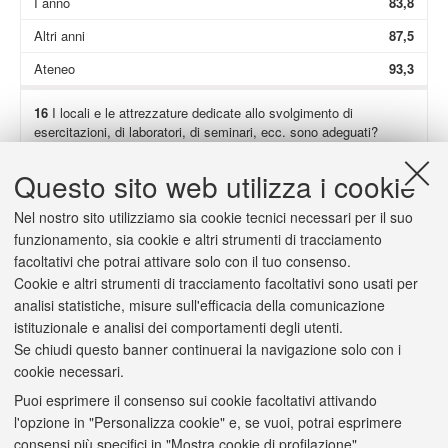
I anno
83,8
Altri anni
87,5
Ateneo
93,3
16
I locali e le attrezzature dedicate allo svolgimento di
esercitazioni, di laboratori, di seminari, ecc. sono adeguati?
Non presenti
79,3
Questo sito web utilizza i cookie
Totale
91,3
Nel nostro sito utilizziamo sia cookie tecnici necessari per il suo
I anno
91,1
funzionamento, sia cookie e altri strumenti di tracciamento
facoltativi che potrai attivare solo con il tuo consenso.
Altri anni
91,5
Cookie e altri strumenti di tracciamento facoltativi sono usati per
Ateneo
93,4
analisi statistiche, misure sull'efficacia della comunicazione
istituzionale e analisi dei comportamenti degli utenti.
Se chiudi questo banner continuerai la navigazione solo con i
cookie necessari.
Puoi esprimere il consenso sui cookie facoltativi attivando
2/a
(Solo se hai risposto "
decisamente no
" o "
più no che sì
") Il
l'opzione in "Personalizza cookie" e, se vuoi, potrai esprimere
carico di studio è scarso o eccessivo?
consensi più specifici in "Mostra cookie di profilazione".