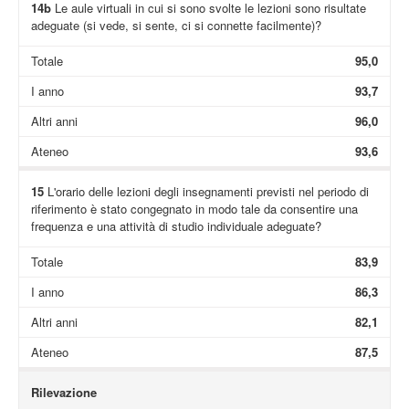
14b
Le aule virtuali in cui si sono svolte le lezioni sono risultate
adeguate (si vede, si sente, ci si connette facilmente)?
Totale
95,0
I anno
93,7
Altri anni
96,0
Ateneo
93,6
15
L'orario delle lezioni degli insegnamenti previsti nel periodo di
riferimento è stato congegnato in modo tale da consentire una
frequenza e una attività di studio individuale adeguate?
Totale
83,9
I anno
86,3
Altri anni
82,1
Ateneo
87,5
Rilevazione