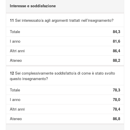
Interesse e soddisfazione
11
Sei interessato/a agli argomenti trattati nell’insegnamento?
Totale
84,3
I anno
81,6
Altri anni
86,4
Ateneo
88,2
12
Sei complessivamente soddisfatto/a di come è stato svolto
questo insegnamento?
Totale
78,3
I anno
78,0
Altri anni
78,4
Ateneo
86,8