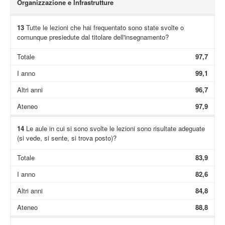
Organizzazione e Infrastrutture
13
Tutte le lezioni che hai frequentato sono state svolte o
comunque presiedute dal titolare dell'insegnamento?
Totale
97,7
I anno
99,1
Altri anni
96,7
Ateneo
97,9
14
Le aule in cui si sono svolte le lezioni sono risultate adeguate
(si vede, si sente, si trova posto)?
Totale
83,9
I anno
82,6
Altri anni
84,8
Ateneo
88,8