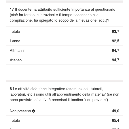
17
Il docente ha attribuito sufficiente importanza al questionario
(cioè ha fornito le istruzioni e il tempo necessario alla
compilazione, ha spiegato lo scopo della rilevazione, ecc.)?
Totale
93,7
I anno
92,5
Altri anni
94,7
Ateneo
94,7
8
Le attività didattiche integrative (esercitazioni, tutorati,
laboratori, etc.) sono utili all’apprendimento della materia? (se non
sono previste tali attività annerisci il tondino “non previste”)
Non presenti
49,0
Totale
85,4