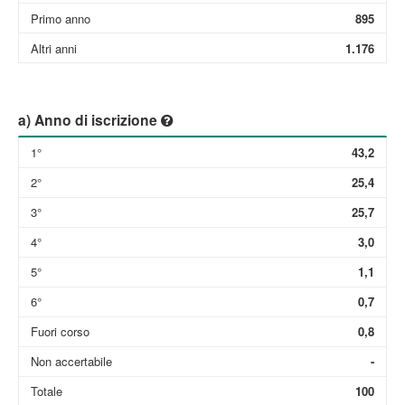
Primo anno
895
Altri anni
1.176
a) Anno di iscrizione
1°
43,2
2°
25,4
3°
25,7
4°
3,0
5°
1,1
6°
0,7
Fuori corso
0,8
Non accertabile
-
Totale
100