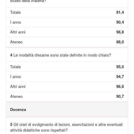
studio della materia?
Totale
91,4
I anno
90,4
Altri anni
96,8
Ateneo
88,0
4
Le modalità d'esame sono state definite in modo chiaro?
Totale
95,0
I anno
94,7
Altri anni
96,8
Ateneo
90,7
Docenza
5
Gli orari di svolgimento di lezioni, esercitazioni e altre eventuali
attività didattiche sono rispettati?