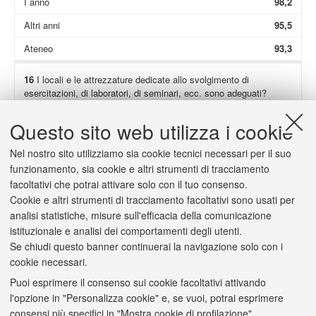
I anno
98,2
Altri anni
95,5
Ateneo
93,3
16
I locali e le attrezzature dedicate allo svolgimento di
esercitazioni, di laboratori, di seminari, ecc. sono adeguati?
Non presenti
41,4
Questo sito web utilizza i cookie
Totale
95,8
Nel nostro sito utilizziamo sia cookie tecnici necessari per il suo
I anno
95,9
funzionamento, sia cookie e altri strumenti di tracciamento
facoltativi che potrai attivare solo con il tuo consenso.
Altri anni
95,5
Cookie e altri strumenti di tracciamento facoltativi sono usati per
Ateneo
93,4
analisi statistiche, misure sull'efficacia della comunicazione
istituzionale e analisi dei comportamenti degli utenti.
Se chiudi questo banner continuerai la navigazione solo con i
cookie necessari.
Puoi esprimere il consenso sui cookie facoltativi attivando
2/a
(Solo se hai risposto "
decisamente no
" o "
più no che sì
") Il
l'opzione in "Personalizza cookie" e, se vuoi, potrai esprimere
carico di studio è scarso o eccessivo?
consensi più specifici in "Mostra cookie di profilazione".