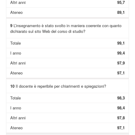
Altri anni
95,7
Ateneo
89,1
9
L’insegnamento è stato svolto in maniera coerente con quanto
dichiarato sul sito Web del corso di studio?
Totale
99,1
I anno
99,4
Altri anni
97,9
Ateneo
97,1
10
Il docente è reperibile per chiarimenti e spiegazioni?
Totale
98,3
I anno
98,4
Altri anni
97,8
Ateneo
97,1