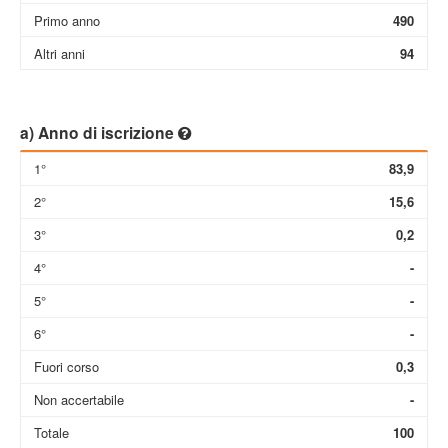
Primo anno
490
Altri anni
94
a) Anno di iscrizione
1°
83,9
2°
15,6
3°
0,2
4°
-
5°
-
6°
-
Fuori corso
0,3
Non accertabile
-
Totale
100