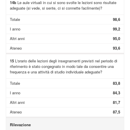
14b
Le aule virtuali in cui si sono svolte le lezioni sono risultate
adeguate (si vede, si sente, ci si connette facilmente)?
Totale
98,6
I anno
99,2
Altri anni
95,0
Ateneo
93,6
15
L'orario delle lezioni degli insegnamenti previsti nel periodo di
riferimento è stato congegnato in modo tale da consentire una
frequenza e una attività di studio individuale adeguate?
Totale
83,8
I anno
84,3
Altri anni
81,7
Ateneo
87,5
Rilevazione