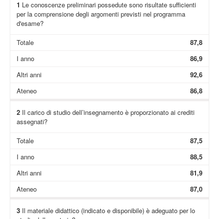
1
Le conoscenze preliminari possedute sono risultate sufficienti
per la comprensione degli argomenti previsti nel programma
d'esame?
Totale
87,8
I anno
86,9
Altri anni
92,6
Ateneo
86,8
2
Il carico di studio dell’insegnamento è proporzionato ai crediti
assegnati?
Totale
87,5
I anno
88,5
Altri anni
81,9
Ateneo
87,0
3
Il materiale didattico (indicato e disponibile) è adeguato per lo