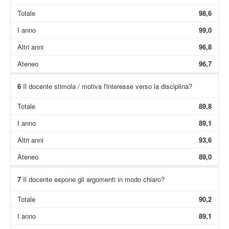
Totale
98,6
I anno
99,0
Altri anni
96,8
Ateneo
96,7
6
Il docente stimola / motiva l'interesse verso la disciplina?
Totale
89,8
I anno
89,1
Altri anni
93,6
Ateneo
89,0
7
Il docente espone gli argomenti in modo chiaro?
Totale
90,2
I anno
89,1