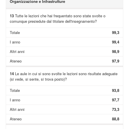
Organizzazione e Infrastrutture
13
Tutte le lezioni che hai frequentato sono state svolte o
comunque presiedute dal titolare dell'insegnamento?
Totale
99,3
I anno
99,4
Altri anni
98,9
Ateneo
97,9
14
Le aule in cui si sono svolte le lezioni sono risultate adeguate
(si vede, si sente, si trova posto)?
Totale
93,8
I anno
97,7
Altri anni
73,3
Ateneo
88,8