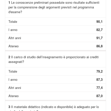
1
Le conoscenze preliminari possedute sono risultate sufficienti
per la comprensione degli argomenti previsti nel programma
d'esame?
Totale
90,1
I anno
82,7
Altri anni
91,7
Ateneo
86,8
2
Il carico di studio dell’insegnamento è proporzionato ai crediti
assegnati?
Totale
79,2
I anno
87,3
Altri anni
77,4
Ateneo
87,0
3
Il materiale didattico (indicato e disponibile) è adeguato per lo