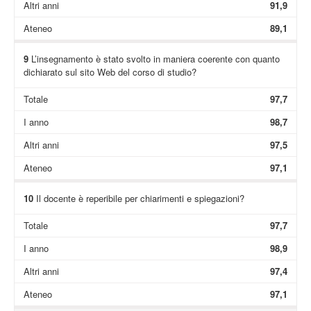
Altri anni
91,9
Ateneo
89,1
9
L’insegnamento è stato svolto in maniera coerente con quanto
dichiarato sul sito Web del corso di studio?
Totale
97,7
I anno
98,7
Altri anni
97,5
Ateneo
97,1
10
Il docente è reperibile per chiarimenti e spiegazioni?
Totale
97,7
I anno
98,9
Altri anni
97,4
Ateneo
97,1