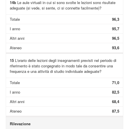
14b
Le aule virtuali in cui si sono svolte le lezioni sono risultate
adeguate (si vede, si sente, ci si connette facilmente)?
Totale
96,3
I anno
95,7
Altri anni
96,5
Ateneo
93,6
15
L'orario delle lezioni degli insegnamenti previsti nel periodo di
riferimento è stato congegnato in modo tale da consentire una
frequenza e una attività di studio individuale adeguate?
Totale
71,0
I anno
82,5
Altri anni
68,4
Ateneo
87,5
Rilevazione