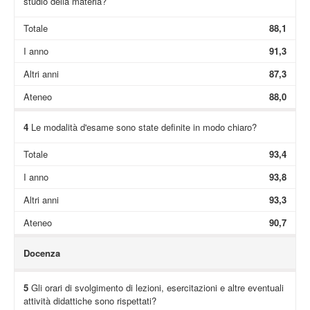
studio della materia?
Totale
88,1
I anno
91,3
Altri anni
87,3
Ateneo
88,0
4
Le modalità d'esame sono state definite in modo chiaro?
Totale
93,4
I anno
93,8
Altri anni
93,3
Ateneo
90,7
Docenza
5
Gli orari di svolgimento di lezioni, esercitazioni e altre eventuali
attività didattiche sono rispettati?