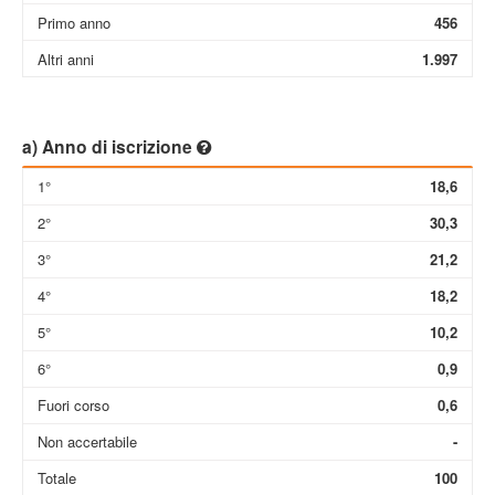
Primo anno
456
Altri anni
1.997
a) Anno di iscrizione
1°
18,6
2°
30,3
3°
21,2
4°
18,2
5°
10,2
6°
0,9
Fuori corso
0,6
Non accertabile
-
Totale
100