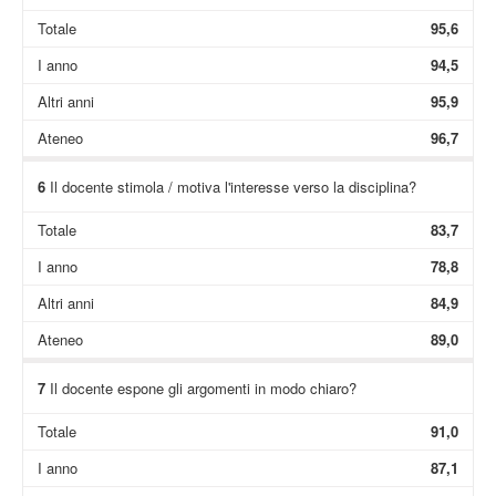
Totale
95,6
I anno
94,5
Altri anni
95,9
Ateneo
96,7
6
Il docente stimola / motiva l'interesse verso la disciplina?
Totale
83,7
I anno
78,8
Altri anni
84,9
Ateneo
89,0
7
Il docente espone gli argomenti in modo chiaro?
Totale
91,0
I anno
87,1