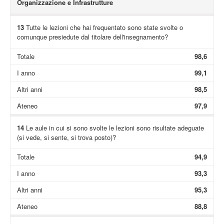
Organizzazione e Infrastrutture
13
Tutte le lezioni che hai frequentato sono state svolte o
comunque presiedute dal titolare dell'insegnamento?
Totale
98,6
I anno
99,1
Altri anni
98,5
Ateneo
97,9
14
Le aule in cui si sono svolte le lezioni sono risultate adeguate
(si vede, si sente, si trova posto)?
Totale
94,9
I anno
93,3
Altri anni
95,3
Ateneo
88,8