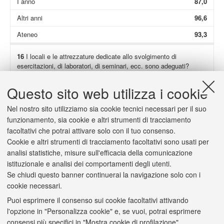
I anno
87,0
Altri anni
96,6
Ateneo
93,3
16
I locali e le attrezzature dedicate allo svolgimento di
esercitazioni, di laboratori, di seminari, ecc. sono adeguati?
Non presenti
75,5
Questo sito web utilizza i cookie
Totale
98,0
Nel nostro sito utilizziamo sia cookie tecnici necessari per il suo
I anno
96,8
funzionamento, sia cookie e altri strumenti di tracciamento
facoltativi che potrai attivare solo con il tuo consenso.
Altri anni
98,0
Cookie e altri strumenti di tracciamento facoltativi sono usati per
Ateneo
93,4
analisi statistiche, misure sull'efficacia della comunicazione
istituzionale e analisi dei comportamenti degli utenti.
Se chiudi questo banner continuerai la navigazione solo con i
cookie necessari.
Puoi esprimere il consenso sui cookie facoltativi attivando
2/a
(Solo se hai risposto "
decisamente no
" o "
più no che sì
") Il
l'opzione in "Personalizza cookie" e, se vuoi, potrai esprimere
carico di studio è scarso o eccessivo?
consensi più specifici in "Mostra cookie di profilazione".