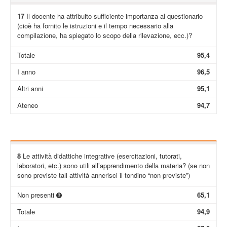
17
Il docente ha attribuito sufficiente importanza al questionario
(cioè ha fornito le istruzioni e il tempo necessario alla
compilazione, ha spiegato lo scopo della rilevazione, ecc.)?
Totale
95,4
I anno
96,5
Altri anni
95,1
Ateneo
94,7
8
Le attività didattiche integrative (esercitazioni, tutorati,
laboratori, etc.) sono utili all’apprendimento della materia? (se non
sono previste tali attività annerisci il tondino “non previste”)
Non presenti
65,1
Totale
94,9