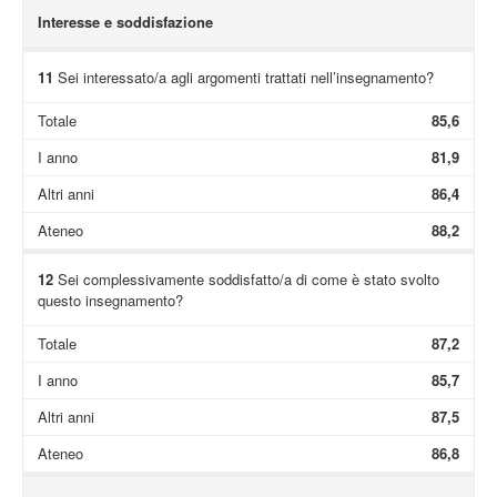
Interesse e soddisfazione
11
Sei interessato/a agli argomenti trattati nell’insegnamento?
Totale
85,6
I anno
81,9
Altri anni
86,4
Ateneo
88,2
12
Sei complessivamente soddisfatto/a di come è stato svolto
questo insegnamento?
Totale
87,2
I anno
85,7
Altri anni
87,5
Ateneo
86,8