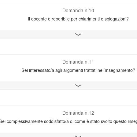
Domanda n.10
Il docente è reperibile per chiarimenti e spiegazioni?
Apri il grafico
Domanda n.11
Sei interessato/a agli argomenti trattati nell’insegnamento?
Apri il grafico
Domanda n.12
Sei complessivamente soddisfatto/a di come è stato svolto questo in
Apri il grafico