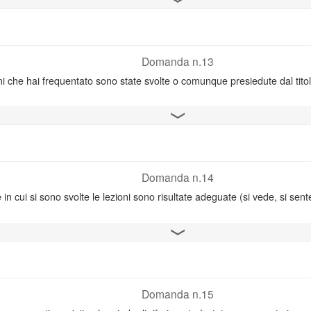
Domanda n.13
oni che hai frequentato sono state svolte o comunque presiedute dal tit
Apri il grafico
Domanda n.14
 in cui si sono svolte le lezioni sono risultate adeguate (si vede, si sent
Apri il grafico
Domanda n.15