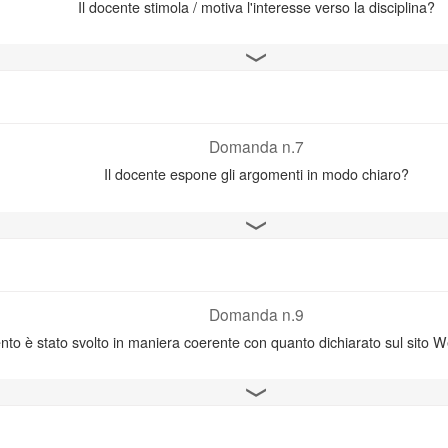
Il docente stimola / motiva l'interesse verso la disciplina?
Apri il grafico
Domanda n.7
Il docente espone gli argomenti in modo chiaro?
Apri il grafico
Domanda n.9
to è stato svolto in maniera coerente con quanto dichiarato sul sito W
Apri il grafico