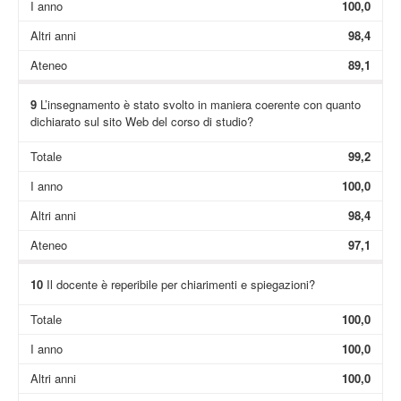
I anno
100,0
Altri anni
98,4
Ateneo
89,1
9
L’insegnamento è stato svolto in maniera coerente con quanto
dichiarato sul sito Web del corso di studio?
Totale
99,2
I anno
100,0
Altri anni
98,4
Ateneo
97,1
10
Il docente è reperibile per chiarimenti e spiegazioni?
Totale
100,0
I anno
100,0
Altri anni
100,0