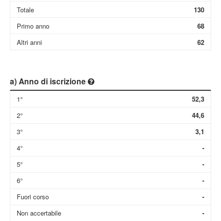
Totale
130
Primo anno
68
Altri anni
62
a) Anno di iscrizione
1°
52,3
2°
44,6
3°
3,1
4°
-
5°
-
6°
-
Fuori corso
-
Non accertabile
-