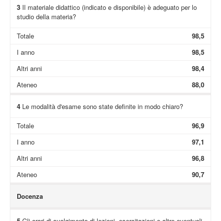
3
Il materiale didattico (indicato e disponibile) è adeguato per lo
studio della materia?
Totale
98,5
I anno
98,5
Altri anni
98,4
Ateneo
88,0
4
Le modalità d'esame sono state definite in modo chiaro?
Totale
96,9
I anno
97,1
Altri anni
96,8
Ateneo
90,7
Docenza
5
Gli orari di svolgimento di lezioni, esercitazioni e altre eventuali