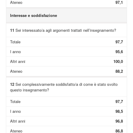
Ateneo
97,1
Interesse e soddisfazione
11
Sei interessato/a agli argomenti trattati nell’insegnamento?
Totale
97,7
I anno
95,6
Altri anni
100,0
Ateneo
88,2
12
Sei complessivamente soddisfatto/a di come è stato svolto
questo insegnamento?
Totale
97,7
I anno
98,5
Altri anni
96,8
Ateneo
86,8