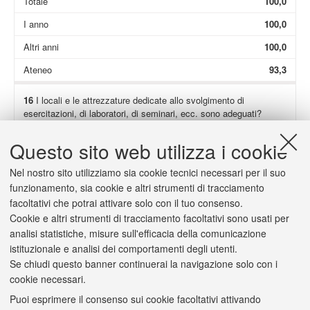
Totale
100,0
I anno
100,0
Altri anni
100,0
Ateneo
93,3
16
I locali e le attrezzature dedicate allo svolgimento di
esercitazioni, di laboratori, di seminari, ecc. sono adeguati?
Non presenti
74,4
Questo sito web utilizza i cookie
Totale
100,0
Nel nostro sito utilizziamo sia cookie tecnici necessari per il suo
I anno
100,0
funzionamento, sia cookie e altri strumenti di tracciamento
facoltativi che potrai attivare solo con il tuo consenso.
Altri anni
100,0
Cookie e altri strumenti di tracciamento facoltativi sono usati per
Ateneo
93,4
analisi statistiche, misure sull'efficacia della comunicazione
istituzionale e analisi dei comportamenti degli utenti.
Se chiudi questo banner continuerai la navigazione solo con i
cookie necessari.
Puoi esprimere il consenso sui cookie facoltativi attivando
2/a
(Solo se hai risposto "
decisamente no
" o "
più no che sì
") Il