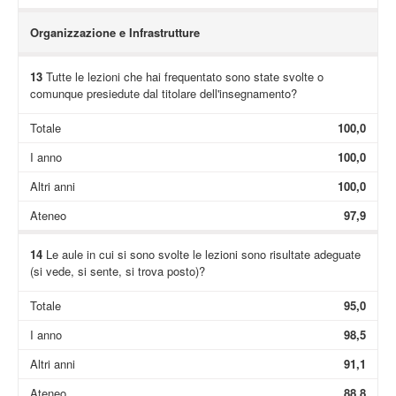
Organizzazione e Infrastrutture
13
Tutte le lezioni che hai frequentato sono state svolte o
comunque presiedute dal titolare dell'insegnamento?
Totale
100,0
I anno
100,0
Altri anni
100,0
Ateneo
97,9
14
Le aule in cui si sono svolte le lezioni sono risultate adeguate
(si vede, si sente, si trova posto)?
Totale
95,0
I anno
98,5
Altri anni
91,1
Ateneo
88,8