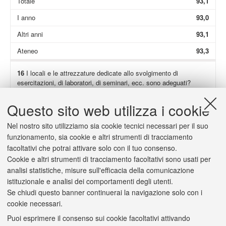
Totale
93,1
I anno
93,0
Altri anni
93,1
Ateneo
93,3
16
I locali e le attrezzature dedicate allo svolgimento di
esercitazioni, di laboratori, di seminari, ecc. sono adeguati?
Non presenti
87,7
Questo sito web utilizza i cookie
Totale
95,7
Nel nostro sito utilizziamo sia cookie tecnici necessari per il suo
I anno
100,0
funzionamento, sia cookie e altri strumenti di tracciamento
facoltativi che potrai attivare solo con il tuo consenso.
Altri anni
93,3
Cookie e altri strumenti di tracciamento facoltativi sono usati per
Ateneo
93,4
analisi statistiche, misure sull'efficacia della comunicazione
istituzionale e analisi dei comportamenti degli utenti.
Se chiudi questo banner continuerai la navigazione solo con i
cookie necessari.
Puoi esprimere il consenso sui cookie facoltativi attivando
2/a
(Solo se hai risposto "
decisamente no
" o "
più no che sì
") Il