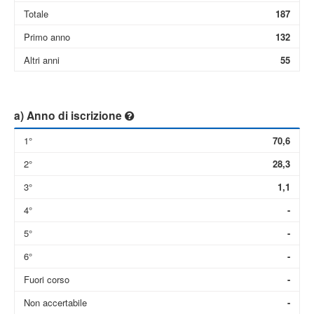
Totale
187
Primo anno
132
Altri anni
55
a) Anno di iscrizione
1°
70,6
2°
28,3
3°
1,1
4°
-
5°
-
6°
-
Fuori corso
-
Non accertabile
-