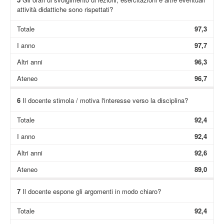
attività didattiche sono rispettati?
Totale
97,3
I anno
97,7
Altri anni
96,3
Ateneo
96,7
6
Il docente stimola / motiva l'interesse verso la disciplina?
Totale
92,4
I anno
92,4
Altri anni
92,6
Ateneo
89,0
7
Il docente espone gli argomenti in modo chiaro?
Totale
92,4