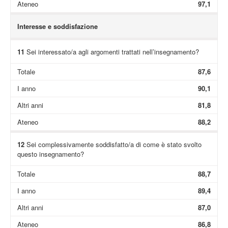
Ateneo
97,1
Interesse e soddisfazione
11
Sei interessato/a agli argomenti trattati nell’insegnamento?
Totale
87,6
I anno
90,1
Altri anni
81,8
Ateneo
88,2
12
Sei complessivamente soddisfatto/a di come è stato svolto
questo insegnamento?
Totale
88,7
I anno
89,4
Altri anni
87,0
Ateneo
86,8