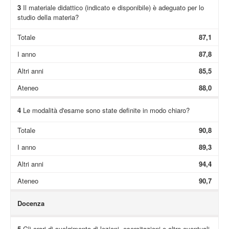
3
Il materiale didattico (indicato e disponibile) è adeguato per lo
studio della materia?
Totale
87,1
I anno
87,8
Altri anni
85,5
Ateneo
88,0
4
Le modalità d'esame sono state definite in modo chiaro?
Totale
90,8
I anno
89,3
Altri anni
94,4
Ateneo
90,7
Docenza
5
Gli orari di svolgimento di lezioni, esercitazioni e altre eventuali