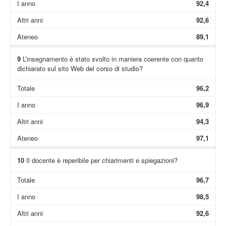
I anno
92,4
Altri anni
92,6
Ateneo
89,1
9
L’insegnamento è stato svolto in maniera coerente con quanto
dichiarato sul sito Web del corso di studio?
Totale
96,2
I anno
96,9
Altri anni
94,3
Ateneo
97,1
10
Il docente è reperibile per chiarimenti e spiegazioni?
Totale
96,7
I anno
98,5
Altri anni
92,6