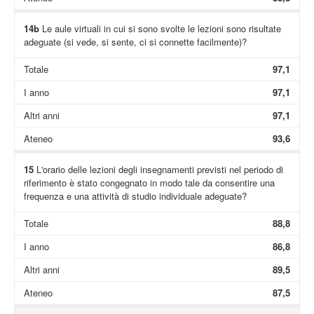
14b
Le aule virtuali in cui si sono svolte le lezioni sono risultate
adeguate (si vede, si sente, ci si connette facilmente)?
Totale
97,1
I anno
97,1
Altri anni
97,1
Ateneo
93,6
15
L'orario delle lezioni degli insegnamenti previsti nel periodo di
riferimento è stato congegnato in modo tale da consentire una
frequenza e una attività di studio individuale adeguate?
Totale
88,8
I anno
86,8
Altri anni
89,5
Ateneo
87,5