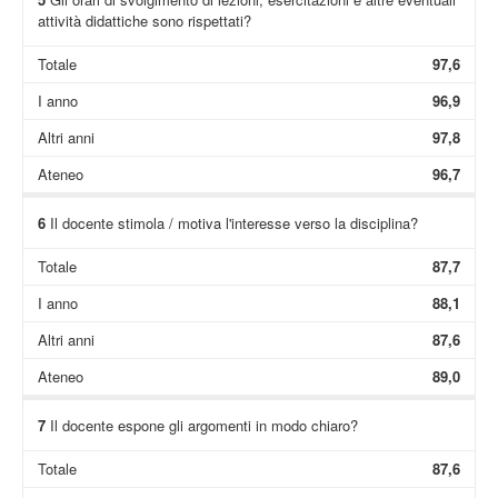
attività didattiche sono rispettati?
Totale
97,6
I anno
96,9
Altri anni
97,8
Ateneo
96,7
6
Il docente stimola / motiva l'interesse verso la disciplina?
Totale
87,7
I anno
88,1
Altri anni
87,6
Ateneo
89,0
7
Il docente espone gli argomenti in modo chiaro?
Totale
87,6