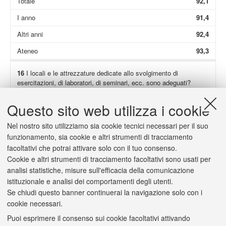
Totale
92,1
I anno
91,4
Altri anni
92,4
Ateneo
93,3
16
I locali e le attrezzature dedicate allo svolgimento di
esercitazioni, di laboratori, di seminari, ecc. sono adeguati?
Non presenti
66,4
Questo sito web utilizza i cookie
Totale
98,1
Nel nostro sito utilizziamo sia cookie tecnici necessari per il suo
I anno
99,3
funzionamento, sia cookie e altri strumenti di tracciamento
facoltativi che potrai attivare solo con il tuo consenso.
Altri anni
97,6
Cookie e altri strumenti di tracciamento facoltativi sono usati per
Ateneo
93,4
analisi statistiche, misure sull'efficacia della comunicazione
istituzionale e analisi dei comportamenti degli utenti.
Se chiudi questo banner continuerai la navigazione solo con i
cookie necessari.
Puoi esprimere il consenso sui cookie facoltativi attivando
2/a
(Solo se hai risposto "
decisamente no
" o "
più no che sì
") Il