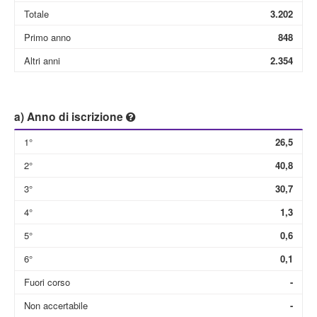
Totale
3.202
Primo anno
848
Altri anni
2.354
a) Anno di iscrizione
1°
26,5
2°
40,8
3°
30,7
4°
1,3
5°
0,6
6°
0,1
Fuori corso
-
Non accertabile
-