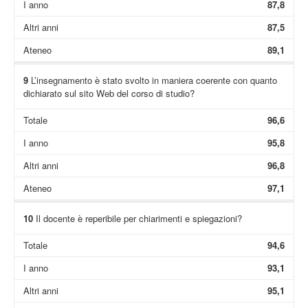
I anno
87,8
Altri anni
87,5
Ateneo
89,1
9
L’insegnamento è stato svolto in maniera coerente con quanto
dichiarato sul sito Web del corso di studio?
Totale
96,6
I anno
95,8
Altri anni
96,8
Ateneo
97,1
10
Il docente è reperibile per chiarimenti e spiegazioni?
Totale
94,6
I anno
93,1
Altri anni
95,1