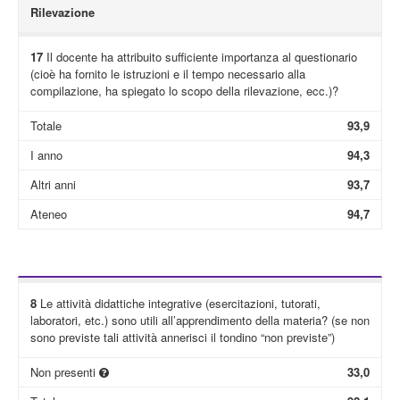
Rilevazione
17
Il docente ha attribuito sufficiente importanza al questionario
(cioè ha fornito le istruzioni e il tempo necessario alla
compilazione, ha spiegato lo scopo della rilevazione, ecc.)?
Totale
93,9
I anno
94,3
Altri anni
93,7
Ateneo
94,7
8
Le attività didattiche integrative (esercitazioni, tutorati,
laboratori, etc.) sono utili all’apprendimento della materia? (se non
sono previste tali attività annerisci il tondino “non previste”)
Non presenti
33,0