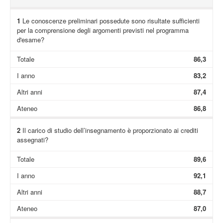
1
Le conoscenze preliminari possedute sono risultate sufficienti
per la comprensione degli argomenti previsti nel programma
d'esame?
Totale
86,3
I anno
83,2
Altri anni
87,4
Ateneo
86,8
2
Il carico di studio dell’insegnamento è proporzionato ai crediti
assegnati?
Totale
89,6
I anno
92,1
Altri anni
88,7
Ateneo
87,0