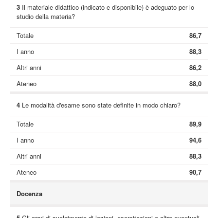
3
Il materiale didattico (indicato e disponibile) è adeguato per lo
studio della materia?
Totale
86,7
I anno
88,3
Altri anni
86,2
Ateneo
88,0
4
Le modalità d'esame sono state definite in modo chiaro?
Totale
89,9
I anno
94,6
Altri anni
88,3
Ateneo
90,7
Docenza
5
Gli orari di svolgimento di lezioni, esercitazioni e altre eventuali