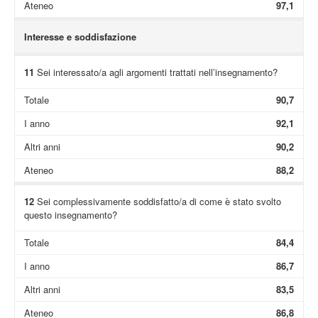
Ateneo
97,1
Interesse e soddisfazione
11
Sei interessato/a agli argomenti trattati nell’insegnamento?
Totale
90,7
I anno
92,1
Altri anni
90,2
Ateneo
88,2
12
Sei complessivamente soddisfatto/a di come è stato svolto
questo insegnamento?
Totale
84,4
I anno
86,7
Altri anni
83,5
Ateneo
86,8