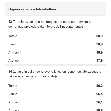
Organizzazione e Infrastrutture
13
Tutte le lezioni che hai frequentato sono state svolte o
comunque presiedute dal titolare dell'insegnamento?
Totale
98,9
I anno
98,9
Altri anni
98,9
Ateneo
97,9
14
Le aule in cui si sono svolte le lezioni sono risultate adeguate
(si vede, si sente, si trova posto)?
Totale
96,2
I anno
96,4
Altri anni
96,1
Ateneo
88,8