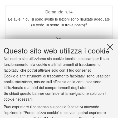
Domanda n.14
Le aule in cui si sono svolte le lezioni sono risultate adeguate
(si vede, si sente, si trova posto)?
Apri il grafico
Questo sito web utilizza i cookie
Nel nostro sito utilizziamo sia cookie tecnici necessari per il suo
Domanda n.15
funzionamento, sia cookie e altri strumenti di tracciamento
L'orario delle lezioni degli insegnamenti previsti nel periodo
facoltativi che potrai attivare solo con il tuo consenso.
di riferimento è stato congegnato in modo tale da consentire
Cookie e altri strumenti di tracciamento facoltativi sono usati per
una frequenza e una attività di studio individuale adeguate?
analisi statistiche, misure sull'efficacia della comunicazione
istituzionale e analisi dei comportamenti degli utenti.
Se chiudi questo banner continuerai la navigazione solo con i
Apri il grafico
cookie necessari.
Puoi esprimere il consenso sui cookie facoltativi attivando
l'opzione in "Personalizza cookie" e, se vuoi, potrai esprimere
Domanda n.17