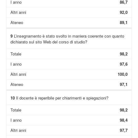
I anno
86,7
Altri anni
92,0
Ateneo
89,1
9
L’insegnamento è stato svolto in maniera coerente con quanto
dichiarato sul sito Web del corso di studio?
Totale
98,2
I anno
97,6
Altri anni
100,0
Ateneo
97,1
10
Il docente è reperibile per chiarimenti e spiegazioni?
Totale
98,2
I anno
98,4
Altri anni
97,7