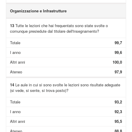
Organizzazione e Infrastrutture
13
Tutte le lezioni che hai frequentato sono state svolte o
comunque presiedute dal titolare dell'insegnamento?
Totale
99,7
I anno
99,6
Altri anni
100,0
Ateneo
97,9
14
Le aule in cui si sono svolte le lezioni sono risultate adeguate
(si vede, si sente, si trova posto)?
Totale
93,2
I anno
92,3
Altri anni
95,5
Ateneo
88,8