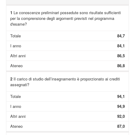
1
Le conoscenze preliminari possedute sono risultate sufficienti
per la comprensione degli argomenti previsti nel programma
d'esame?
Totale
84,7
I anno
84,1
Altri anni
86,5
Ateneo
86,8
2
Il carico di studio dell’insegnamento è proporzionato ai crediti
assegnati?
Totale
94,1
I anno
94,9
Altri anni
92,0
Ateneo
87,0