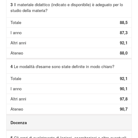
3
Il materiale didattico (indicato e disponibile) è adeguato per lo
studio della materia?
Totale
88,5
I anno
87,3
Altri anni
92,1
Ateneo
88,0
4
Le modalità d'esame sono state definite in modo chiaro?
Totale
92,1
I anno
90,1
Altri anni
97,8
Ateneo
90,7
Docenza
5
Gli orari di svolgimento di lezioni, esercitazioni e altre eventuali