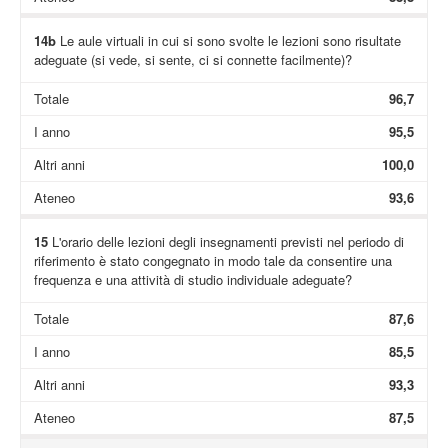
14b
Le aule virtuali in cui si sono svolte le lezioni sono risultate
adeguate (si vede, si sente, ci si connette facilmente)?
Totale
96,7
I anno
95,5
Altri anni
100,0
Ateneo
93,6
15
L'orario delle lezioni degli insegnamenti previsti nel periodo di
riferimento è stato congegnato in modo tale da consentire una
frequenza e una attività di studio individuale adeguate?
Totale
87,6
I anno
85,5
Altri anni
93,3
Ateneo
87,5