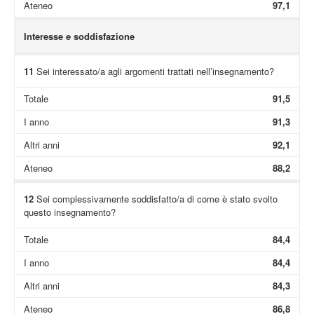
Ateneo
97,1
Interesse e soddisfazione
11
Sei interessato/a agli argomenti trattati nell’insegnamento?
Totale
91,5
I anno
91,3
Altri anni
92,1
Ateneo
88,2
12
Sei complessivamente soddisfatto/a di come è stato svolto
questo insegnamento?
Totale
84,4
I anno
84,4
Altri anni
84,3
Ateneo
86,8