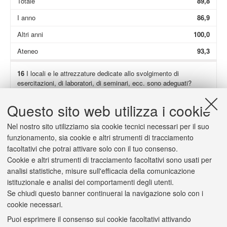
Totale
89,8
I anno
86,9
Altri anni
100,0
Ateneo
93,3
16
I locali e le attrezzature dedicate allo svolgimento di
esercitazioni, di laboratori, di seminari, ecc. sono adeguati?
Non presenti
77,9
Questo sito web utilizza i cookie
Totale
97,2
Nel nostro sito utilizziamo sia cookie tecnici necessari per il suo
I anno
98,3
funzionamento, sia cookie e altri strumenti di tracciamento
facoltativi che potrai attivare solo con il tuo consenso.
Altri anni
91,7
Cookie e altri strumenti di tracciamento facoltativi sono usati per
Ateneo
93,4
analisi statistiche, misure sull'efficacia della comunicazione
istituzionale e analisi dei comportamenti degli utenti.
Se chiudi questo banner continuerai la navigazione solo con i
cookie necessari.
Puoi esprimere il consenso sui cookie facoltativi attivando
2/a
(Solo se hai risposto "
decisamente no
" o "
più no che sì
") Il