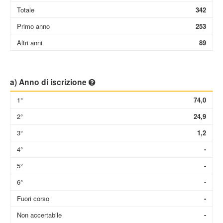
Totale
342
Primo anno
253
Altri anni
89
a) Anno di iscrizione
1°
74,0
2°
24,9
3°
1,2
4°
-
5°
-
6°
-
Fuori corso
-
Non accertabile
-