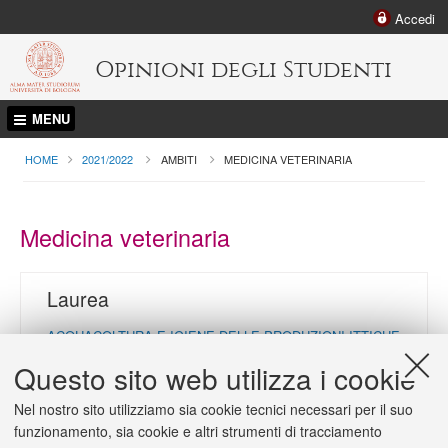
Accedi
Opinioni degli Studenti
MENU
HOME
2021/2022
AMBITI
CURRENT:
MEDICINA VETERINARIA
Medicina veterinaria
Laurea
ACQUACOLTURA E IGIENE DELLE PRODUZIONI ITTICHE
Sede didattica:
Cesenatico
Questo sito web utilizza i cookie
Nel nostro sito utilizziamo sia cookie tecnici necessari per il suo
Laurea Magistrale
funzionamento, sia cookie e altri strumenti di tracciamento