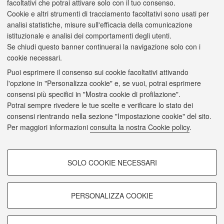
facoltativi che potrai attivare solo con il tuo consenso.
BIOTECNOLOGIE ANIMALI
Cookie e altri strumenti di tracciamento facoltativi sono usati per
Sede didattica:
Ozzano dell'Eminlia
analisi statistiche, misure sull'efficacia della comunicazione
istituzionale e analisi dei comportamenti degli utenti.
FOOD ANIMAL METABOLISM AND MANAGEMENT IN
Se chiudi questo banner continuerai la navigazione solo con i
THE CIRCULAR ECONOMY
cookie necessari.
Sede didattica:
Ozzano dell'Eminlia
Puoi esprimere il consenso sui cookie facoltativi attivando
SICUREZZA, QUALITÀ E SOSTENIBILITA' DELLE
l'opzione in "Personalizza cookie" e, se vuoi, potrai esprimere
PRODUZIONI ANIMALI
consensi più specifici in "Mostra cookie di profilazione".
Sede didattica:
Ozzano dell'Eminlia
Potrai sempre rivedere le tue scelte e verificare lo stato dei
consensi rientrando nella sezione "Impostazione cookie" del sito.
Per maggiori informazioni
consulta la nostra Cookie policy
.
Laurea Magistrale a Ciclo Unico
MEDICINA VETERINARIA
COOKIE DI PROFILAZIONE -
Sede didattica:
Ozzano dell'Eminlia
SOLO COOKIE NECESSARI
FACOLTATIVI
Si tratta di cookie utilizzati per analizzare le caratteristiche della
navigazione degli utenti, creare profili in base al loro comportamento sul
PERSONALIZZA COOKIE
sito, per analisi di marketing.
© 2026 - ALMA MATER STUDIORUM - Università di Bologna - Via
Zamboni, 33 - 40126 Bologna - Partita IVA: 01131710376
Mostra cookie di profilazione