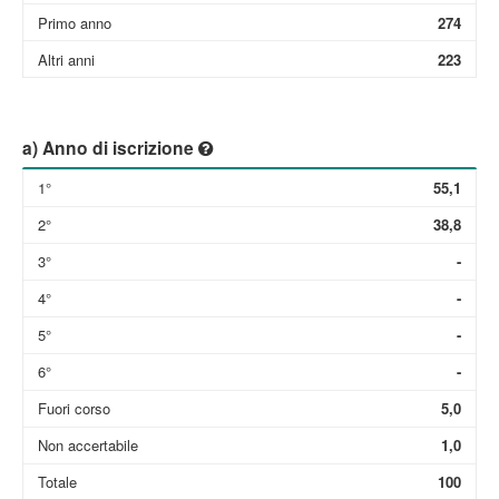
Primo anno
274
Altri anni
223
a) Anno di iscrizione
1°
55,1
2°
38,8
3°
-
4°
-
5°
-
6°
-
Fuori corso
5,0
Non accertabile
1,0
Totale
100