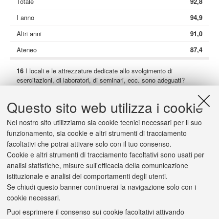
Totale
92,8
I anno
94,9
Altri anni
91,0
Ateneo
87,4
16
I locali e le attrezzature dedicate allo svolgimento di
esercitazioni, di laboratori, di seminari, ecc. sono adeguati?
Non presenti
34,0
Questo sito web utilizza i cookie
Totale
90,8
Nel nostro sito utilizziamo sia cookie tecnici necessari per il suo
I anno
93,6
funzionamento, sia cookie e altri strumenti di tracciamento
facoltativi che potrai attivare solo con il tuo consenso.
Altri anni
88,2
Cookie e altri strumenti di tracciamento facoltativi sono usati per
Ateneo
83,8
analisi statistiche, misure sull'efficacia della comunicazione
istituzionale e analisi dei comportamenti degli utenti.
Se chiudi questo banner continuerai la navigazione solo con i
cookie necessari.
Puoi esprimere il consenso sui cookie facoltativi attivando
2/a
(Solo se hai risposto "
decisamente no
" o "
più no che sì
") Il