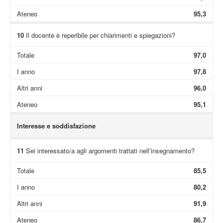
Ateneo
95,3
10
Il docente è reperibile per chiarimenti e spiegazioni?
Totale
97,0
I anno
97,8
Altri anni
96,0
Ateneo
95,1
Interesse e soddisfazione
11
Sei interessato/a agli argomenti trattati nell’insegnamento?
Totale
85,5
I anno
80,2
Altri anni
91,9
Ateneo
86,7