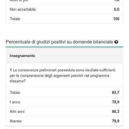
Non accertabile
6,0
Totale
100
Percentuale di giudizi positivi su domande bilanciate
Insegnamento
1
Le conoscenze preliminari possedute sono risultate sufficienti
per la comprensione degli argomenti previsti nel programma
d'esame?
Totale
83,7
I anno
79,9
Altri anni
88,3
Ateneo
79,9