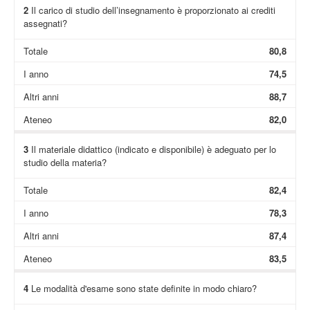
2
Il carico di studio dell’insegnamento è proporzionato ai crediti
assegnati?
Totale
80,8
I anno
74,5
Altri anni
88,7
Ateneo
82,0
3
Il materiale didattico (indicato e disponibile) è adeguato per lo
studio della materia?
Totale
82,4
I anno
78,3
Altri anni
87,4
Ateneo
83,5
4
Le modalità d'esame sono state definite in modo chiaro?