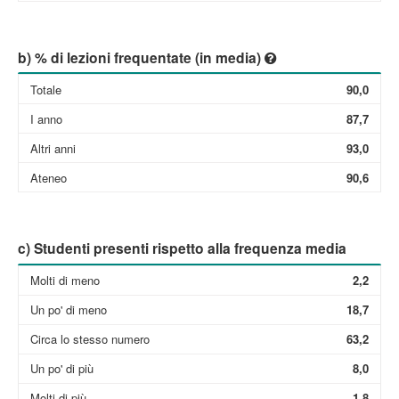
b) % di lezioni frequentate (in media)
Totale
90,0
I anno
87,7
Altri anni
93,0
Ateneo
90,6
c) Studenti presenti rispetto alla frequenza media
Molti di meno
2,2
Un po' di meno
18,7
Circa lo stesso numero
63,2
Un po' di più
8,0
Molti di più
1,8