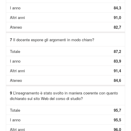
I anno
84,3
Altri anni
91,0
Ateneo
82,7
7
Il docente espone gli argomenti in modo chiaro?
Totale
87,2
I anno
83,9
Altri anni
91,4
Ateneo
84,6
9
L’insegnamento è stato svolto in maniera coerente con quanto
dichiarato sul sito Web del corso di studio?
Totale
95,7
I anno
95,5
Altri anni
96,0