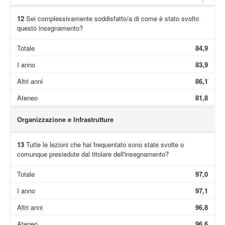
12
Sei complessivamente soddisfatto/a di come è stato svolto
questo insegnamento?
Totale
84,9
I anno
83,9
Altri anni
86,1
Ateneo
81,8
Organizzazione e Infrastrutture
13
Tutte le lezioni che hai frequentato sono state svolte o
comunque presiedute dal titolare dell'insegnamento?
Totale
97,0
I anno
97,1
Altri anni
96,8
Ateneo
96,6