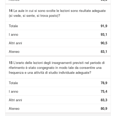
14
Le aule in cui si sono svolte le lezioni sono risultate adeguate
(si vede, si sente, si trova posto)?
Totale
91,9
I anno
93,1
Altri anni
90,5
Ateneo
83,1
15
L'orario delle lezioni degli insegnamenti previsti nel periodo di
riferimento è stato congegnato in modo tale da consentire una
frequenza e una attività di studio individuale adeguate?
Totale
78,9
I anno
75,4
Altri anni
83,3
Ateneo
80,9