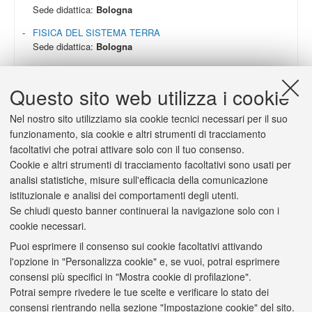
Sede didattica:
Bologna
FISICA DEL SISTEMA TERRA
Sede didattica:
Bologna
GEOLOGIA PER LO SVILUPPO SOSTENIBILE
Sede didattica:
Bologna
Questo sito web utilizza i cookie
INFORMATICA
Nel nostro sito utilizziamo sia cookie tecnici necessari per il suo
Sede didattica:
Bologna
funzionamento, sia cookie e altri strumenti di tracciamento
MATEMATICA
facoltativi che potrai attivare solo con il tuo consenso.
Sede didattica:
Bologna
Cookie e altri strumenti di tracciamento facoltativi sono usati per
analisi statistiche, misure sull'efficacia della comunicazione
PHOTOCHEMISTRY AND MOLECULAR MATERIALS
Sede didattica:
Bologna
istituzionale e analisi dei comportamenti degli utenti.
Se chiudi questo banner continuerai la navigazione solo con i
PHYSICS
cookie necessari.
Sede didattica:
Bologna
Puoi esprimere il consenso sui cookie facoltativi attivando
SCIENCE FOR THE CONSERVATION - RESTORATION OF
l'opzione in "Personalizza cookie" e, se vuoi, potrai esprimere
CULTURAL HERITAGE
consensi più specifici in "Mostra cookie di profilazione".
Sede didattica:
Ravenna
Potrai sempre rivedere le tue scelte e verificare lo stato dei
SCIENZE E GESTIONE DELLA NATURA
consensi rientrando nella sezione "Impostazione cookie" del sito.