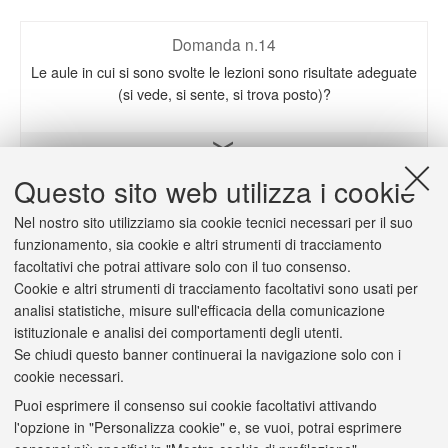
Domanda n.14
Le aule in cui si sono svolte le lezioni sono risultate adeguate
(si vede, si sente, si trova posto)?
Apri il grafico
Questo sito web utilizza i cookie
Nel nostro sito utilizziamo sia cookie tecnici necessari per il suo
Domanda n.15
funzionamento, sia cookie e altri strumenti di tracciamento
L'orario delle lezioni degli insegnamenti previsti nel periodo
facoltativi che potrai attivare solo con il tuo consenso.
di riferimento è stato congegnato in modo tale da consentire
Cookie e altri strumenti di tracciamento facoltativi sono usati per
una frequenza e una attività di studio individuale adeguate?
analisi statistiche, misure sull'efficacia della comunicazione
istituzionale e analisi dei comportamenti degli utenti.
Se chiudi questo banner continuerai la navigazione solo con i
Apri il grafico
cookie necessari.
Puoi esprimere il consenso sui cookie facoltativi attivando
l'opzione in "Personalizza cookie" e, se vuoi, potrai esprimere
Domanda n.17