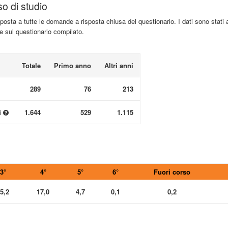
so di studio
isposta a tutte le domande a risposta chiusa del questionario. I dati sono stati 
te sul questionario compilato.
Totale
Primo anno
Altri anni
289
76
213
i
1.644
529
1.115
3°
4°
5°
6°
Fuori corso
5,2
17,0
4,7
0,1
0,2