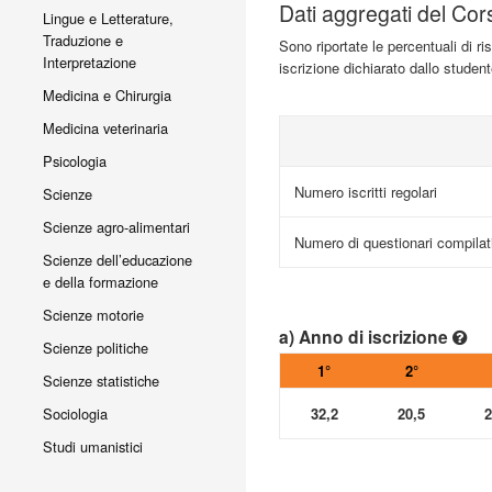
Dati aggregati del Cor
Lingue e Letterature,
Traduzione e
Sono riportate le percentuali di r
Interpretazione
iscrizione dichiarato dallo studen
Medicina e Chirurgia
Medicina veterinaria
Psicologia
Numero iscritti regolari
Scienze
Scienze agro-alimentari
Numero di questionari compilat
Scienze dell’educazione
e della formazione
Scienze motorie
a) Anno di iscrizione
Scienze politiche
1°
2°
Scienze statistiche
32,2
20,5
2
Sociologia
Studi umanistici