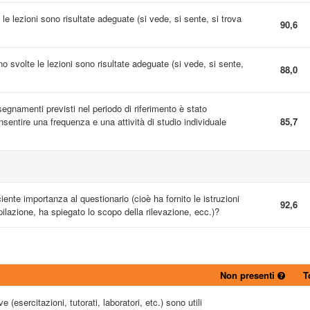
 le lezioni sono risultate adeguate (si vede, si sente, si trova
90,6
ono svolte le lezioni sono risultate adeguate (si vede, si sente,
88,0
nsegnamenti previsti nel periodo di riferimento è stato
entire una frequenza e una attività di studio individuale
85,7
ciente importanza al questionario (cioè ha fornito le istruzioni
92,6
ilazione, ha spiegato lo scopo della rilevazione, ecc.)?
Non presenti
T
e (esercitazioni, tutorati, laboratori, etc.) sono utili