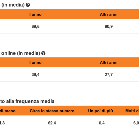
e (in media)
I anno
Altri anni
89,6
90,9
e online (in media)
I anno
Altri anni
39,4
27,7
tto alla frequenza media
 di meno
Circa lo stesso numero
Un po' di più
Molti d
4,8
62,4
10,4
6,0