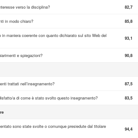
interesse verso la disciplina?
82,7
nti in modo chiaro?
85,8
 in maniera coerente con quanto dichiarato sul sito Web del
93,1
hiarimenti e spiegazioni?
90,8
nti trattati nell’insegnamento?
87,5
sfatto/a di come è stato svolto questo insegnamento?
83,5
re
quentato sono state svolte o comunque presiedute dal titolare
94,4