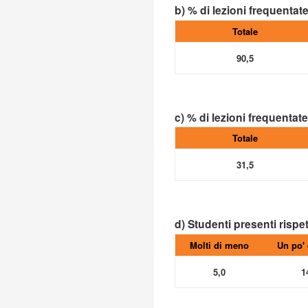
b) % di lezioni frequentat
Totale
90,5
c) % di lezioni frequentat
Totale
31,5
d) Studenti presenti rispe
Molti di meno
Un po'
5,0
1