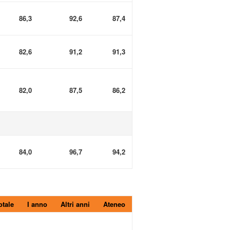
86,3
92,6
87,4
82,6
91,2
91,3
82,0
87,5
86,2
84,0
96,7
94,2
otale
I anno
Altri anni
Ateneo