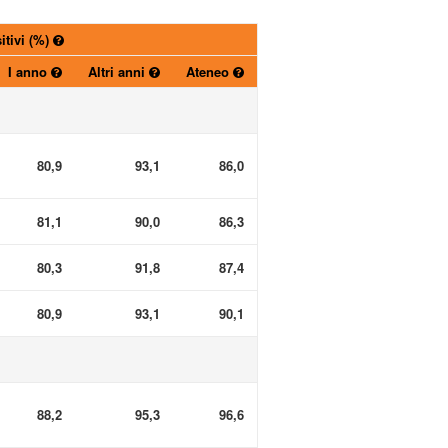
itivi (%)
I anno
Altri anni
Ateneo
80,9
93,1
86,0
81,1
90,0
86,3
80,3
91,8
87,4
80,9
93,1
90,1
88,2
95,3
96,6