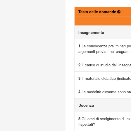
Testo delle domande
Insegnamento
1
Le conoscenze preliminari pos
argomenti previsti nel progra
2
Il carico di studio dell’inseg
3
Il materiale didattico (indicat
4
Le modalità d'esame sono sta
Docenza
5
Gli orari di svolgimento di lez
rispettati?