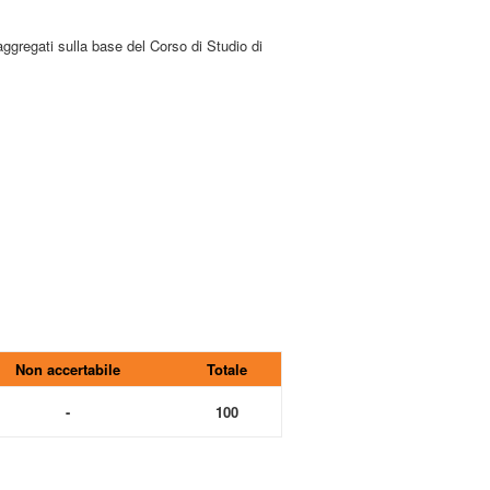
aggregati sulla base del Corso di Studio di
Non accertabile
Totale
-
100