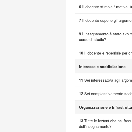
6
Il docente stimola / motiva l'
7
Il docente espone gli argome
9
L’insegnamento è stato svolto
corso di studio?
10
Il docente è reperibile per c
Interesse e soddisfazione
11
Sei interessato/a agli argome
12
Sei complessivamente soddi
Organizzazione e Infrastruttu
13
Tutte le lezioni che hai fre
dell'insegnamento?