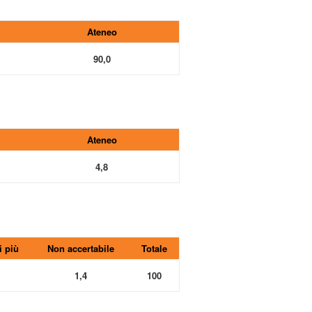
Ateneo
90,0
Ateneo
4,8
i più
Non accertabile
Totale
1,4
100