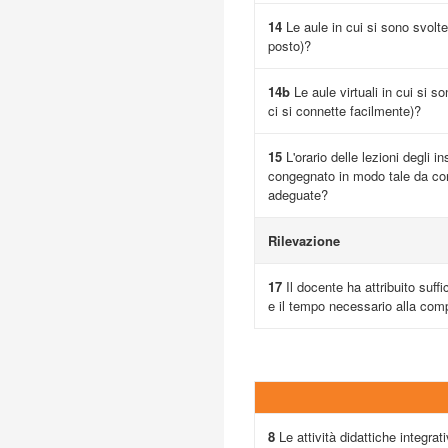
14
Le aule in cui si sono svolte
posto)?
14b
Le aule virtuali in cui si s
ci si connette facilmente)?
15
L'orario delle lezioni degli i
congegnato in modo tale da cons
adeguate?
Rilevazione
17
Il docente ha attribuito suffi
e il tempo necessario alla comp
8
Le attività didattiche integrativ