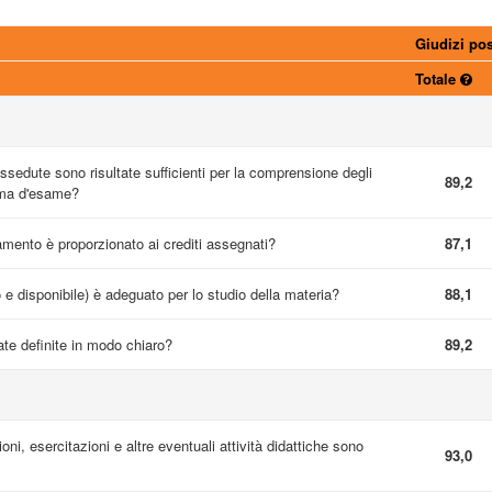
Giudizi pos
Totale
sedute sono risultate sufficienti per la comprensione degli
89,2
mma d'esame?
namento è proporzionato ai crediti assegnati?
87,1
o e disponibile) è adeguato per lo studio della materia?
88,1
te definite in modo chiaro?
89,2
ioni, esercitazioni e altre eventuali attività didattiche sono
93,0