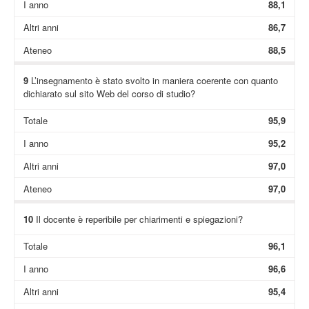
I anno
88,1
Altri anni
86,7
Ateneo
88,5
9
L’insegnamento è stato svolto in maniera coerente con quanto
dichiarato sul sito Web del corso di studio?
Totale
95,9
I anno
95,2
Altri anni
97,0
Ateneo
97,0
10
Il docente è reperibile per chiarimenti e spiegazioni?
Totale
96,1
I anno
96,6
Altri anni
95,4