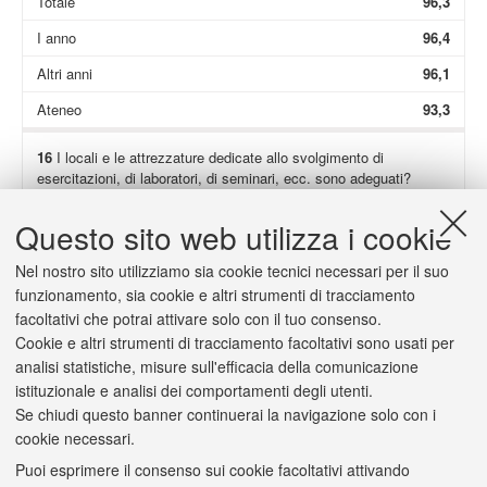
Totale
96,3
I anno
96,4
Altri anni
96,1
Ateneo
93,3
16
I locali e le attrezzature dedicate allo svolgimento di
esercitazioni, di laboratori, di seminari, ecc. sono adeguati?
Non presenti
45,9
Questo sito web utilizza i cookie
Totale
95,5
Nel nostro sito utilizziamo sia cookie tecnici necessari per il suo
I anno
95,0
funzionamento, sia cookie e altri strumenti di tracciamento
facoltativi che potrai attivare solo con il tuo consenso.
Altri anni
96,2
Cookie e altri strumenti di tracciamento facoltativi sono usati per
Ateneo
93,0
analisi statistiche, misure sull'efficacia della comunicazione
istituzionale e analisi dei comportamenti degli utenti.
Se chiudi questo banner continuerai la navigazione solo con i
cookie necessari.
Puoi esprimere il consenso sui cookie facoltativi attivando
2/a
(Solo se hai risposto "
decisamente no
" o "
più no che sì
") Il