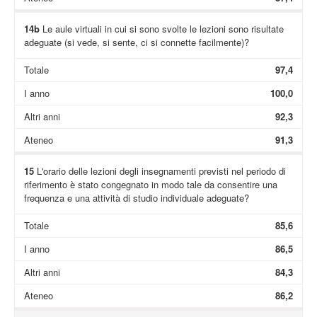
14b
Le aule virtuali in cui si sono svolte le lezioni sono risultate
adeguate (si vede, si sente, ci si connette facilmente)?
Totale
97,4
I anno
100,0
Altri anni
92,3
Ateneo
91,3
15
L'orario delle lezioni degli insegnamenti previsti nel periodo di
riferimento è stato congegnato in modo tale da consentire una
frequenza e una attività di studio individuale adeguate?
Totale
85,6
I anno
86,5
Altri anni
84,3
Ateneo
86,2