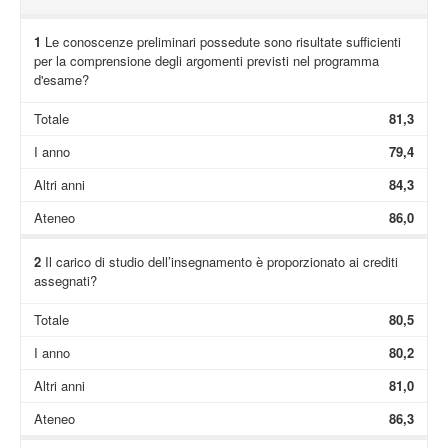
1
Le conoscenze preliminari possedute sono risultate sufficienti
per la comprensione degli argomenti previsti nel programma
d'esame?
Totale
81,3
I anno
79,4
Altri anni
84,3
Ateneo
86,0
2
Il carico di studio dell’insegnamento è proporzionato ai crediti
assegnati?
Totale
80,5
I anno
80,2
Altri anni
81,0
Ateneo
86,3