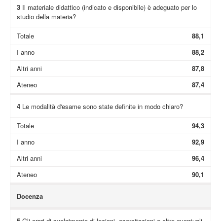
3
Il materiale didattico (indicato e disponibile) è adeguato per lo
studio della materia?
Totale
88,1
I anno
88,2
Altri anni
87,8
Ateneo
87,4
4
Le modalità d'esame sono state definite in modo chiaro?
Totale
94,3
I anno
92,9
Altri anni
96,4
Ateneo
90,1
Docenza
5
Gli orari di svolgimento di lezioni, esercitazioni e altre eventuali