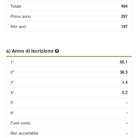
Totale
494
Primo anno
297
Altri anni
197
a) Anno di iscrizione
1°
60,1
2°
38,3
3°
1,4
4°
0,2
5°
-
6°
-
Fuori corso
-
Non accertabile
-