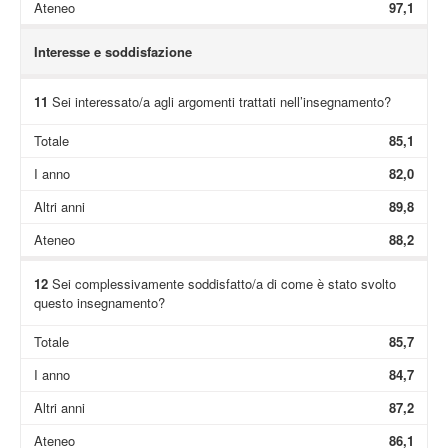
Ateneo
97,1
Interesse e soddisfazione
11
Sei interessato/a agli argomenti trattati nell’insegnamento?
Totale
85,1
I anno
82,0
Altri anni
89,8
Ateneo
88,2
12
Sei complessivamente soddisfatto/a di come è stato svolto
questo insegnamento?
Totale
85,7
I anno
84,7
Altri anni
87,2
Ateneo
86,1