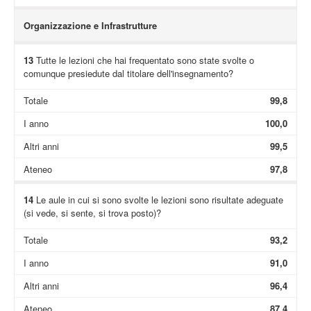
Organizzazione e Infrastrutture
13
Tutte le lezioni che hai frequentato sono state svolte o
comunque presiedute dal titolare dell'insegnamento?
Totale
99,8
I anno
100,0
Altri anni
99,5
Ateneo
97,8
14
Le aule in cui si sono svolte le lezioni sono risultate adeguate
(si vede, si sente, si trova posto)?
Totale
93,2
I anno
91,0
Altri anni
96,4
Ateneo
87,4