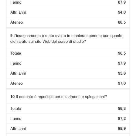
I anno
87,9
Altri anni
94,0
Ateneo
88,5
9
L’insegnamento è stato svolto in maniera coerente con quanto
dichiarato sul sito Web del corso di studio?
Totale
96,5
I anno
97,9
Altri anni
95,8
Ateneo
97,0
10
Il docente è reperibile per chiarimenti e spiegazioni?
Totale
98,3
I anno
97,2
Altri anni
98,9