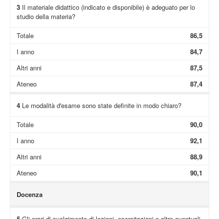
3
Il materiale didattico (indicato e disponibile) è adeguato per lo
studio della materia?
Totale
86,5
I anno
84,7
Altri anni
87,5
Ateneo
87,4
4
Le modalità d'esame sono state definite in modo chiaro?
Totale
90,0
I anno
92,1
Altri anni
88,9
Ateneo
90,1
Docenza
5
Gli orari di svolgimento di lezioni, esercitazioni e altre eventuali