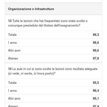
Organizzazione e Infrastrutture
13
Tutte le lezioni che hai frequentato sono state svolte o
comunque presiedute dal titolare dell'insegnamento?
Totale
99,3
I anno
98,6
Altri anni
99,6
Ateneo
97,8
14
Le aule in cui si sono svolte le lezioni sono risultate adeguate
(si vede, si sente, si trova posto)?
Totale
95,5
I anno
96,4
Altri anni
95,1
Ateneo
87,4