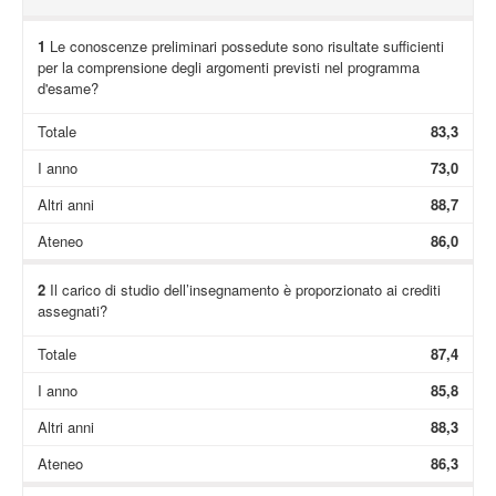
1
Le conoscenze preliminari possedute sono risultate sufficienti
per la comprensione degli argomenti previsti nel programma
d'esame?
Totale
83,3
I anno
73,0
Altri anni
88,7
Ateneo
86,0
2
Il carico di studio dell’insegnamento è proporzionato ai crediti
assegnati?
Totale
87,4
I anno
85,8
Altri anni
88,3
Ateneo
86,3