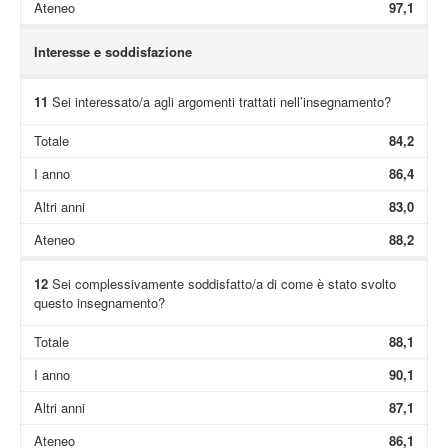
Ateneo
97,1
Interesse e soddisfazione
11
Sei interessato/a agli argomenti trattati nell’insegnamento?
Totale
84,2
I anno
86,4
Altri anni
83,0
Ateneo
88,2
12
Sei complessivamente soddisfatto/a di come è stato svolto
questo insegnamento?
Totale
88,1
I anno
90,1
Altri anni
87,1
Ateneo
86,1