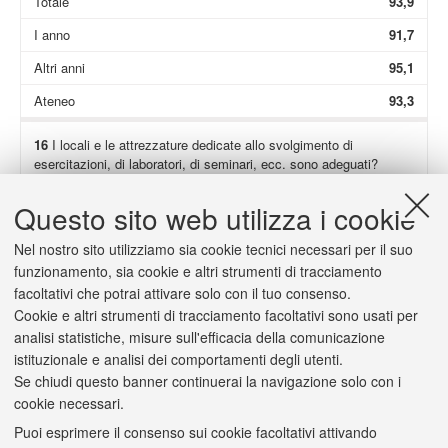
Totale
93,9
I anno
91,7
Altri anni
95,1
Ateneo
93,3
16
I locali e le attrezzature dedicate allo svolgimento di
esercitazioni, di laboratori, di seminari, ecc. sono adeguati?
Non presenti
49,1
Questo sito web utilizza i cookie
Totale
95,1
Nel nostro sito utilizziamo sia cookie tecnici necessari per il suo
I anno
93,4
funzionamento, sia cookie e altri strumenti di tracciamento
facoltativi che potrai attivare solo con il tuo consenso.
Altri anni
96,1
Cookie e altri strumenti di tracciamento facoltativi sono usati per
Ateneo
93,0
analisi statistiche, misure sull'efficacia della comunicazione
istituzionale e analisi dei comportamenti degli utenti.
Se chiudi questo banner continuerai la navigazione solo con i
cookie necessari.
Puoi esprimere il consenso sui cookie facoltativi attivando
2/a
(Solo se hai risposto "
decisamente no
" o "
più no che sì
") Il