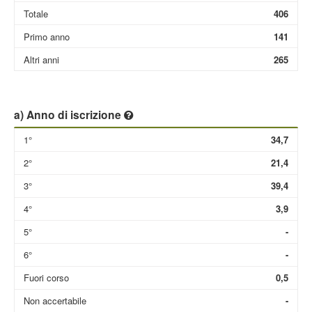
Totale
406
Primo anno
141
Altri anni
265
a) Anno di iscrizione
1°
34,7
2°
21,4
3°
39,4
4°
3,9
5°
-
6°
-
Fuori corso
0,5
Non accertabile
-