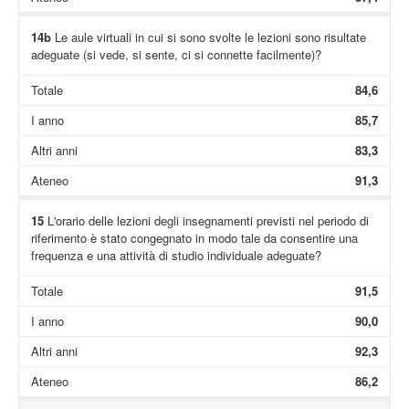
14b
Le aule virtuali in cui si sono svolte le lezioni sono risultate
adeguate (si vede, si sente, ci si connette facilmente)?
Totale
84,6
I anno
85,7
Altri anni
83,3
Ateneo
91,3
15
L'orario delle lezioni degli insegnamenti previsti nel periodo di
riferimento è stato congegnato in modo tale da consentire una
frequenza e una attività di studio individuale adeguate?
Totale
91,5
I anno
90,0
Altri anni
92,3
Ateneo
86,2