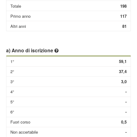
Totale
198
Primo anno
117
Altri anni
81
a) Anno di iscrizione
1°
59,1
2°
37,4
3°
3,0
4°
-
5°
-
6°
-
Fuori corso
0,5
Non accertabile
-