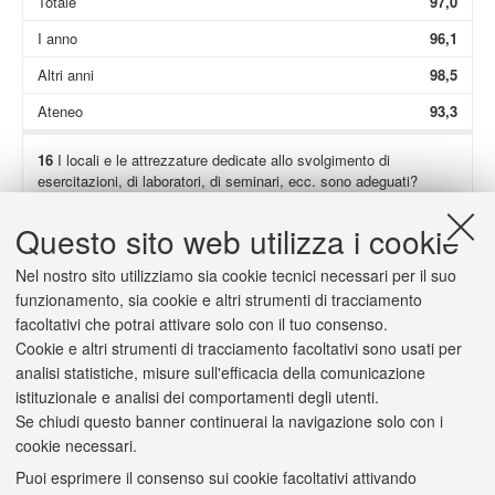
Totale
97,0
I anno
96,1
Altri anni
98,5
Ateneo
93,3
16
I locali e le attrezzature dedicate allo svolgimento di
esercitazioni, di laboratori, di seminari, ecc. sono adeguati?
Non presenti
31,9
Questo sito web utilizza i cookie
Totale
96,9
Nel nostro sito utilizziamo sia cookie tecnici necessari per il suo
I anno
94,7
funzionamento, sia cookie e altri strumenti di tracciamento
facoltativi che potrai attivare solo con il tuo consenso.
Altri anni
100,0
Cookie e altri strumenti di tracciamento facoltativi sono usati per
Ateneo
93,0
analisi statistiche, misure sull'efficacia della comunicazione
istituzionale e analisi dei comportamenti degli utenti.
Se chiudi questo banner continuerai la navigazione solo con i
cookie necessari.
Puoi esprimere il consenso sui cookie facoltativi attivando
2/a
(Solo se hai risposto "
decisamente no
" o "
più no che sì
") Il