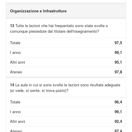
Organizzazione e Infrastrutture
13
Tutte le lezioni che hai frequentato sono state svolte o
comunque presiedute dal titolare dell'insegnamento?
Totale
97,5
I anno
99,1
Altri anni
95,1
Ateneo
97,8
14
Le aule in cui si sono svolte le lezioni sono risultate adeguate
(si vede, si sente, si trova posto)?
Totale
96,4
I anno
99,1
Altri anni
92,4
Ateneo
87,4