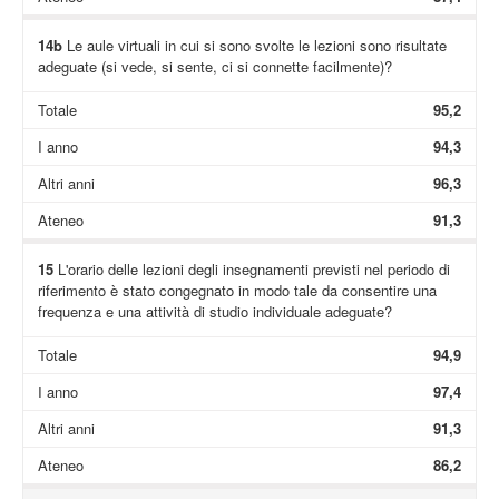
14b
Le aule virtuali in cui si sono svolte le lezioni sono risultate
adeguate (si vede, si sente, ci si connette facilmente)?
Totale
95,2
I anno
94,3
Altri anni
96,3
Ateneo
91,3
15
L'orario delle lezioni degli insegnamenti previsti nel periodo di
riferimento è stato congegnato in modo tale da consentire una
frequenza e una attività di studio individuale adeguate?
Totale
94,9
I anno
97,4
Altri anni
91,3
Ateneo
86,2