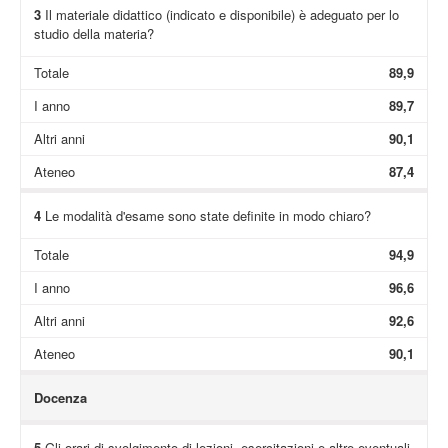
3
Il materiale didattico (indicato e disponibile) è adeguato per lo
studio della materia?
Totale
89,9
I anno
89,7
Altri anni
90,1
Ateneo
87,4
4
Le modalità d'esame sono state definite in modo chiaro?
Totale
94,9
I anno
96,6
Altri anni
92,6
Ateneo
90,1
Docenza
5
Gli orari di svolgimento di lezioni, esercitazioni e altre eventuali