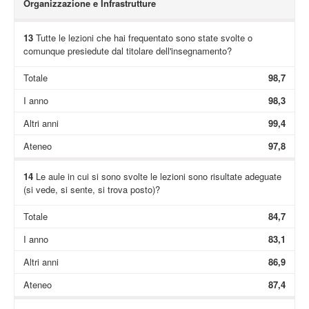
Organizzazione e Infrastrutture
13
Tutte le lezioni che hai frequentato sono state svolte o
comunque presiedute dal titolare dell'insegnamento?
Totale
98,7
I anno
98,3
Altri anni
99,4
Ateneo
97,8
14
Le aule in cui si sono svolte le lezioni sono risultate adeguate
(si vede, si sente, si trova posto)?
Totale
84,7
I anno
83,1
Altri anni
86,9
Ateneo
87,4