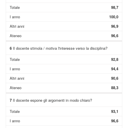
Totale
98,7
I anno
100,0
Altri anni
96,9
Ateneo
96,6
6
Il docente stimola / motiva l'interesse verso la disciplina?
Totale
92,8
I anno
94,4
Altri anni
90,6
Ateneo
88,3
7
Il docente espone gli argomenti in modo chiaro?
Totale
93,1
I anno
96,6