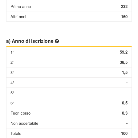
Primo anno
232
Altri anni
160
a) Anno di iscrizione
1°
59,2
2°
38,5
3°
1,5
4°
-
5°
-
6°
0,5
Fuori corso
0,3
Non accertabile
-
Totale
100