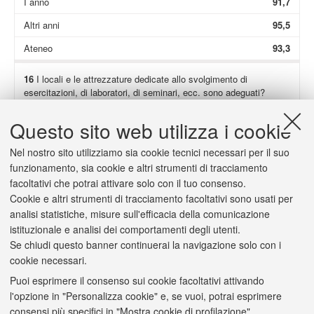
I anno
91,7
Altri anni
95,5
Ateneo
93,3
16
I locali e le attrezzature dedicate allo svolgimento di
esercitazioni, di laboratori, di seminari, ecc. sono adeguati?
Non presenti
86,8
Questo sito web utilizza i cookie
Totale
88,2
Nel nostro sito utilizziamo sia cookie tecnici necessari per il suo
I anno
89,2
funzionamento, sia cookie e altri strumenti di tracciamento
facoltativi che potrai attivare solo con il tuo consenso.
Altri anni
85,7
Cookie e altri strumenti di tracciamento facoltativi sono usati per
Ateneo
93,0
analisi statistiche, misure sull'efficacia della comunicazione
istituzionale e analisi dei comportamenti degli utenti.
Se chiudi questo banner continuerai la navigazione solo con i
cookie necessari.
Puoi esprimere il consenso sui cookie facoltativi attivando
2/a
(Solo se hai risposto "
decisamente no
" o "
più no che sì
") Il
l'opzione in "Personalizza cookie" e, se vuoi, potrai esprimere
carico di studio è scarso o eccessivo?
consensi più specifici in "Mostra cookie di profilazione".