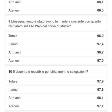
Altri anni
88,1
Ateneo
88,5
9
L’insegnamento è stato svolto in maniera coerente con quanto
dichiarato sul sito Web del corso di studio?
Totale
98,0
I anno
97,4
Altri anni
98,7
Ateneo
97,0
10
Il docente è reperibile per chiarimenti e spiegazioni?
Totale
97,9
I anno
97,8
Altri anni
98,1
Ateneo
97,1