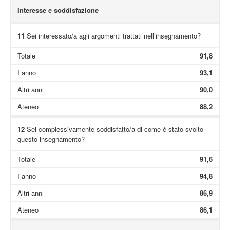
Interesse e soddisfazione
11
Sei interessato/a agli argomenti trattati nell’insegnamento?
Totale
91,8
I anno
93,1
Altri anni
90,0
Ateneo
88,2
12
Sei complessivamente soddisfatto/a di come è stato svolto
questo insegnamento?
Totale
91,6
I anno
94,8
Altri anni
86,9
Ateneo
86,1