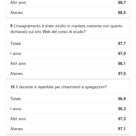
Altri anni
88,7
Ateneo
88,5
9
L’insegnamento è stato svolto in maniera coerente con quanto
dichiarato sul sito Web del corso di studio?
Totale
97,7
I anno
97,0
Altri anni
98,1
Ateneo
97,0
10
Il docente è reperibile per chiarimenti e spiegazioni?
Totale
96,9
I anno
96,3
Altri anni
97,3
Ateneo
97,1