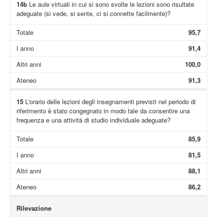
14b
Le aule virtuali in cui si sono svolte le lezioni sono risultate
adeguate (si vede, si sente, ci si connette facilmente)?
Totale
95,7
I anno
91,4
Altri anni
100,0
Ateneo
91,3
15
L'orario delle lezioni degli insegnamenti previsti nel periodo di
riferimento è stato congegnato in modo tale da consentire una
frequenza e una attività di studio individuale adeguate?
Totale
85,9
I anno
81,5
Altri anni
88,1
Ateneo
86,2
Rilevazione