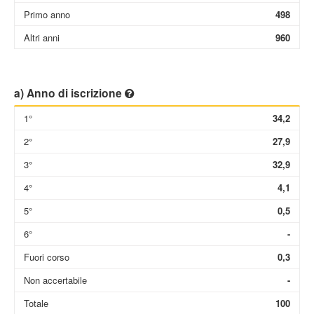
Primo anno
498
Altri anni
960
a) Anno di iscrizione
1°
34,2
2°
27,9
3°
32,9
4°
4,1
5°
0,5
6°
-
Fuori corso
0,3
Non accertabile
-
Totale
100