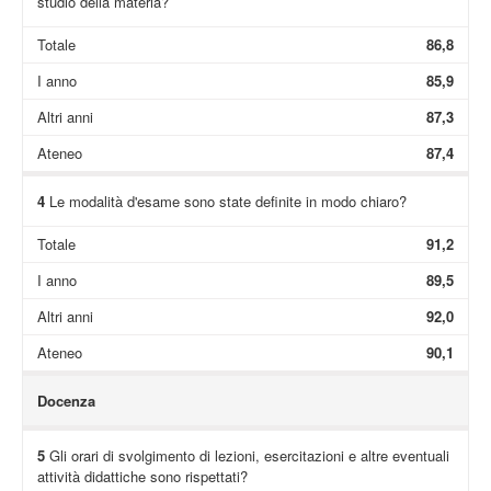
studio della materia?
Totale
86,8
I anno
85,9
Altri anni
87,3
Ateneo
87,4
4
Le modalità d'esame sono state definite in modo chiaro?
Totale
91,2
I anno
89,5
Altri anni
92,0
Ateneo
90,1
Docenza
5
Gli orari di svolgimento di lezioni, esercitazioni e altre eventuali
attività didattiche sono rispettati?