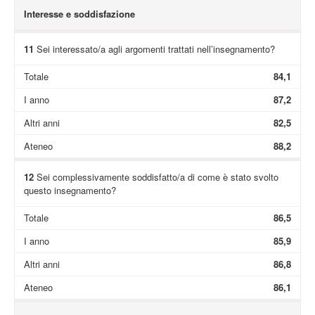
Interesse e soddisfazione
11
Sei interessato/a agli argomenti trattati nell’insegnamento?
Totale
84,1
I anno
87,2
Altri anni
82,5
Ateneo
88,2
12
Sei complessivamente soddisfatto/a di come è stato svolto
questo insegnamento?
Totale
86,5
I anno
85,9
Altri anni
86,8
Ateneo
86,1