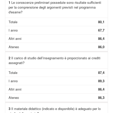
1
Le conoscenze preliminari possedute sono risultate sufficienti
per la comprensione degli argomenti previsti nel programma
d'esame?
Totale
80,1
I anno
67,7
Altri anni
86,4
Ateneo
86,0
2
Il carico di studio dell’insegnamento è proporzionato ai crediti
assegnati?
Totale
87,4
I anno
89,3
Altri anni
86,4
Ateneo
86,3
3
Il materiale didattico (indicato e disponibile) è adeguato per lo