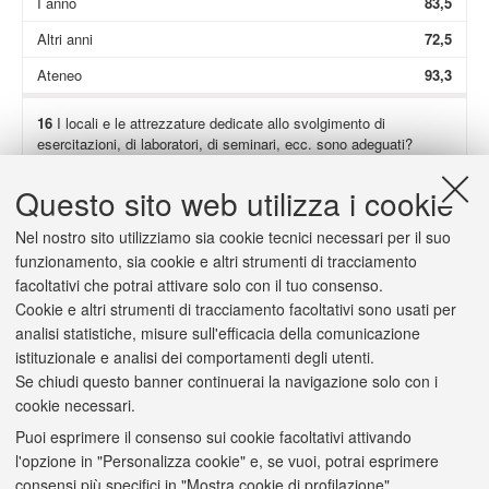
I anno
83,5
Altri anni
72,5
Ateneo
93,3
16
I locali e le attrezzature dedicate allo svolgimento di
esercitazioni, di laboratori, di seminari, ecc. sono adeguati?
Non presenti
83,0
Questo sito web utilizza i cookie
Totale
94,6
Nel nostro sito utilizziamo sia cookie tecnici necessari per il suo
I anno
93,7
funzionamento, sia cookie e altri strumenti di tracciamento
facoltativi che potrai attivare solo con il tuo consenso.
Altri anni
96,0
Cookie e altri strumenti di tracciamento facoltativi sono usati per
Ateneo
93,0
analisi statistiche, misure sull'efficacia della comunicazione
istituzionale e analisi dei comportamenti degli utenti.
Se chiudi questo banner continuerai la navigazione solo con i
cookie necessari.
Puoi esprimere il consenso sui cookie facoltativi attivando
2/a
(Solo se hai risposto "
decisamente no
" o "
più no che sì
") Il
l'opzione in "Personalizza cookie" e, se vuoi, potrai esprimere
carico di studio è scarso o eccessivo?
consensi più specifici in "Mostra cookie di profilazione".