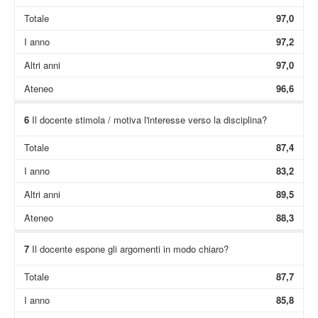
Totale
97,0
I anno
97,2
Altri anni
97,0
Ateneo
96,6
6
Il docente stimola / motiva l'interesse verso la disciplina?
Totale
87,4
I anno
83,2
Altri anni
89,5
Ateneo
88,3
7
Il docente espone gli argomenti in modo chiaro?
Totale
87,7
I anno
85,8