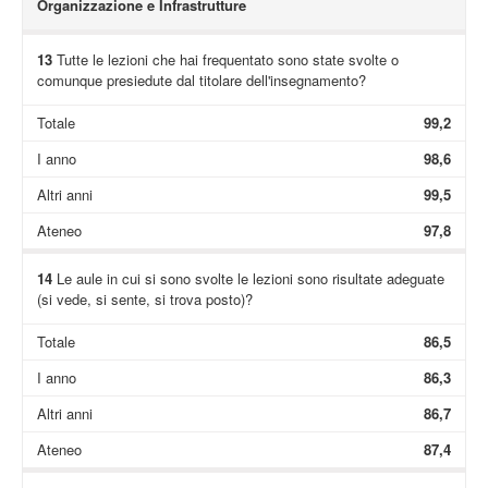
Organizzazione e Infrastrutture
13
Tutte le lezioni che hai frequentato sono state svolte o
comunque presiedute dal titolare dell'insegnamento?
Totale
99,2
I anno
98,6
Altri anni
99,5
Ateneo
97,8
14
Le aule in cui si sono svolte le lezioni sono risultate adeguate
(si vede, si sente, si trova posto)?
Totale
86,5
I anno
86,3
Altri anni
86,7
Ateneo
87,4