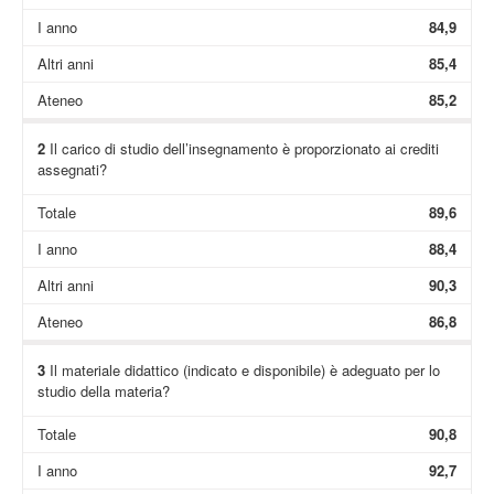
I anno
84,9
Altri anni
85,4
Ateneo
85,2
2
Il carico di studio dell’insegnamento è proporzionato ai crediti
assegnati?
Totale
89,6
I anno
88,4
Altri anni
90,3
Ateneo
86,8
3
Il materiale didattico (indicato e disponibile) è adeguato per lo
studio della materia?
Totale
90,8
I anno
92,7