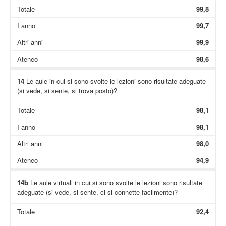
Totale
99,8
I anno
99,7
Altri anni
99,9
Ateneo
98,6
14
Le aule in cui si sono svolte le lezioni sono risultate adeguate
(si vede, si sente, si trova posto)?
Totale
98,1
I anno
98,1
Altri anni
98,0
Ateneo
94,9
14b
Le aule virtuali in cui si sono svolte le lezioni sono risultate
adeguate (si vede, si sente, ci si connette facilmente)?
Totale
92,4