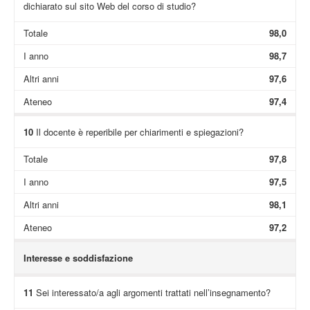
dichiarato sul sito Web del corso di studio?
Totale
98,0
I anno
98,7
Altri anni
97,6
Ateneo
97,4
10
Il docente è reperibile per chiarimenti e spiegazioni?
Totale
97,8
I anno
97,5
Altri anni
98,1
Ateneo
97,2
Interesse e soddisfazione
11
Sei interessato/a agli argomenti trattati nell’insegnamento?