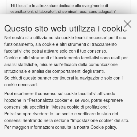
16
I locali e le attrezzature dedicate allo svolgimento di
esercitazioni, di laboratori, di seminari, ecc. sono adeguati?
Non presenti
98,9
Questo sito web utilizza i cookie
Totale
100,0
Nel nostro sito utilizziamo sia cookie tecnici necessari per il suo
I anno
100,0
funzionamento, sia cookie e altri strumenti di tracciamento
facoltativi che potrai attivare solo con il tuo consenso.
Altri anni
100,0
Cookie e altri strumenti di tracciamento facoltativi sono usati per
Ateneo
95,6
analisi statistiche, misure sull'efficacia della comunicazione
istituzionale e analisi dei comportamenti degli utenti.
Se chiudi questo banner continuerai la navigazione solo con i
cookie necessari.
Puoi esprimere il consenso sui cookie facoltativi attivando
2/a
(Solo se hai risposto "
decisamente no
" o "
più no che sì
") Il
l'opzione in "Personalizza cookie" e, se vuoi, potrai esprimere
carico di studio è scarso o eccessivo?
consensi più specifici in "Mostra cookie di profilazione".
Scarso (%)
1,8
Potrai sempre rivedere le tue scelte e verificare lo stato dei
consensi rientrando nella sezione "Impostazione cookie" del sito.
Eccessivo (%)
95,5
Per maggiori informazioni
consulta la nostra Cookie policy
.
Non ind.
2,7