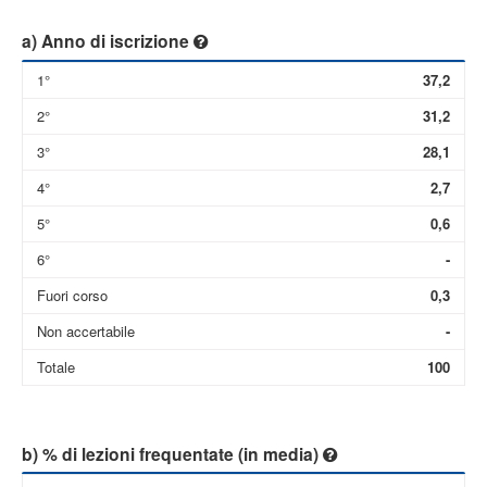
a) Anno di iscrizione
1°
37,2
2°
31,2
3°
28,1
4°
2,7
5°
0,6
6°
-
Fuori corso
0,3
Non accertabile
-
Totale
100
b) % di lezioni frequentate (in media)