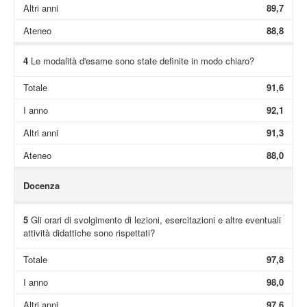
Altri anni
89,7
Ateneo
88,8
4
Le modalità d'esame sono state definite in modo chiaro?
Totale
91,6
I anno
92,1
Altri anni
91,3
Ateneo
88,0
Docenza
5
Gli orari di svolgimento di lezioni, esercitazioni e altre eventuali
attività didattiche sono rispettati?
Totale
97,8
I anno
98,0
Altri anni
97,6