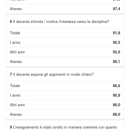
Ateneo
97,4
6
Il docente stimola / motiva l'interesse verso la disciplina?
Totale
91,8
I anno
90,5
Altri anni
92,6
Ateneo
89,1
7
Il docente espone gli argomenti in modo chiaro?
Totale
86,6
I anno
80,8
Altri anni
90,0
Ateneo
89,0
9
L’insegnamento è stato svolto in maniera coerente con quanto