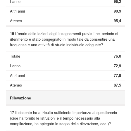
I anno
96,2
Altri anni
90,9
Ateneo
95,4
15
L'orario delle lezioni degli insegnamenti previsti nel periodo di
riferimento è stato congegnato in modo tale da consentire una
frequenza e una attività di studio individuale adeguate?
Totale
76,0
I anno
72,9
Altri anni
77,8
Ateneo
87,5
Rilevazione
17
Il docente ha attribuito sufficiente importanza al questionario
(cioè ha fornito le istruzioni e il tempo necessario alla
compilazione, ha spiegato lo scopo della rilevazione, ecc.)?