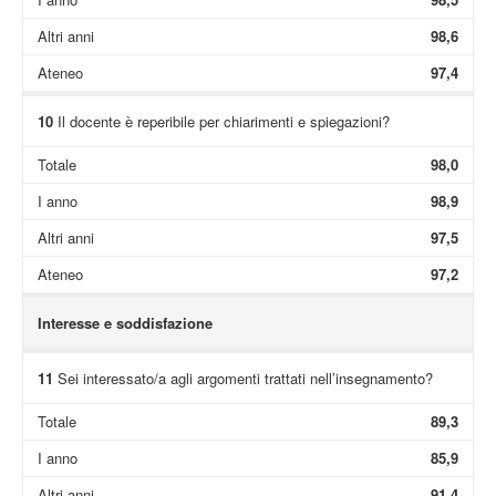
Altri anni
98,6
Ateneo
97,4
10
Il docente è reperibile per chiarimenti e spiegazioni?
Totale
98,0
I anno
98,9
Altri anni
97,5
Ateneo
97,2
Interesse e soddisfazione
11
Sei interessato/a agli argomenti trattati nell’insegnamento?
Totale
89,3
I anno
85,9
Altri anni
91,4