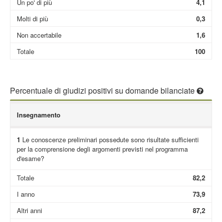
Un po' di più
4,1
Molti di più
0,3
Non accertabile
1,6
Totale
100
Percentuale di giudizi positivi su domande bilanciate
Insegnamento
1
Le conoscenze preliminari possedute sono risultate sufficienti
per la comprensione degli argomenti previsti nel programma
d'esame?
Totale
82,2
I anno
73,9
Altri anni
87,2