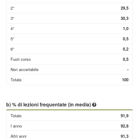
2°
29,5
3°
30,3
4°
1,0
5°
0,5
6°
0,2
Fuori corso
0,5
Non accertabile
-
Totale
100
b) % di lezioni frequentate (in media)
Totale
91,9
I anno
92,8
Altri anni
91,3