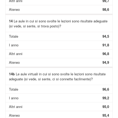
Altri anni
99,7
Ateneo
98,6
14
Le aule in cui si sono svolte le lezioni sono risultate adeguate
(si vede, si sente, si trova posto)?
Totale
94,5
I anno
91,8
Altri anni
96,8
Ateneo
94,9
14b
Le aule virtuali in cui si sono svolte le lezioni sono risultate
adeguate (si vede, si sente, ci si connette facilmente)?
Totale
96,6
I anno
99,2
Altri anni
95,0
Ateneo
95,4