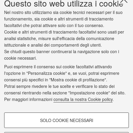
Questo sito web utilizza i cookie
Totale
98,1
Nel nostro sito utilizziamo sia cookie tecnici necessari per il suo
I anno
96,0
funzionamento, sia cookie e altri strumenti di tracciamento
facoltativi che potrai attivare solo con il tuo consenso.
Altri anni
98,7
Cookie e altri strumenti di tracciamento facoltativi sono usati per
Ateneo
95,6
analisi statistiche, misure sull'efficacia della comunicazione
istituzionale e analisi dei comportamenti degli utenti.
Se chiudi questo banner continuerai la navigazione solo con i
cookie necessari.
Puoi esprimere il consenso sui cookie facoltativi attivando
2/a
(Solo se hai risposto "
decisamente no
" o "
più no che sì
") Il
l'opzione in "Personalizza cookie" e, se vuoi, potrai esprimere
carico di studio è scarso o eccessivo?
consensi più specifici in "Mostra cookie di profilazione".
Scarso (%)
3,7
Potrai sempre rivedere le tue scelte e verificare lo stato dei
consensi rientrando nella sezione "Impostazione cookie" del sito.
Eccessivo (%)
95,0
Per maggiori informazioni
consulta la nostra Cookie policy
.
Non ind.
1,3
COOKIE DI PROFILAZIONE -
Totale
100
SOLO COOKIE NECESSARI
FACOLTATIVI