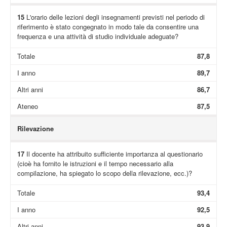
15
L'orario delle lezioni degli insegnamenti previsti nel periodo di
riferimento è stato congegnato in modo tale da consentire una
frequenza e una attività di studio individuale adeguate?
Totale
87,8
I anno
89,7
Altri anni
86,7
Ateneo
87,5
Rilevazione
17
Il docente ha attribuito sufficiente importanza al questionario
(cioè ha fornito le istruzioni e il tempo necessario alla
compilazione, ha spiegato lo scopo della rilevazione, ecc.)?
Totale
93,4
I anno
92,5
Altri anni
93,9