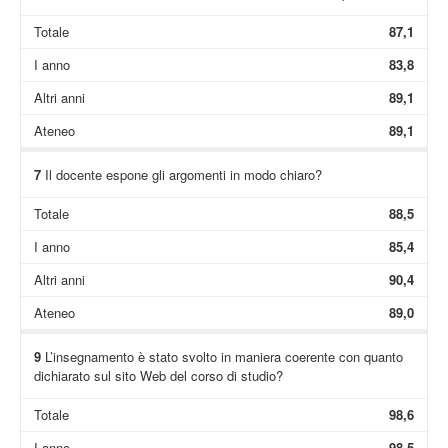
Totale
87,1
I anno
83,8
Altri anni
89,1
Ateneo
89,1
7
Il docente espone gli argomenti in modo chiaro?
Totale
88,5
I anno
85,4
Altri anni
90,4
Ateneo
89,0
9
L’insegnamento è stato svolto in maniera coerente con quanto
dichiarato sul sito Web del corso di studio?
Totale
98,6
I anno
98,5