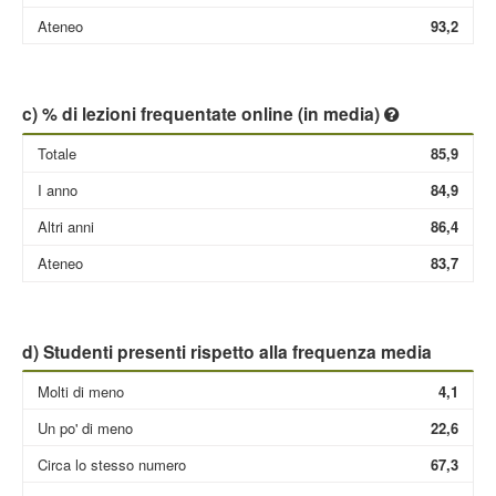
Ateneo
93,2
c) % di lezioni frequentate online (in media)
Totale
85,9
I anno
84,9
Altri anni
86,4
Ateneo
83,7
d) Studenti presenti rispetto alla frequenza media
Molti di meno
4,1
Un po' di meno
22,6
Circa lo stesso numero
67,3