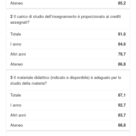
Ateneo
85,2
2
Il carico di studio dell’insegnamento è proporzionato ai crediti
assegnati?
Totale
81,6
I anno
84,6
Altri anni
79,7
Ateneo
86,8
3
Il materiale didattico (indicato e disponibile) è adeguato per lo
studio della materia?
Totale
87,1
I anno
92,7
Altri anni
83,7
Ateneo
88,8